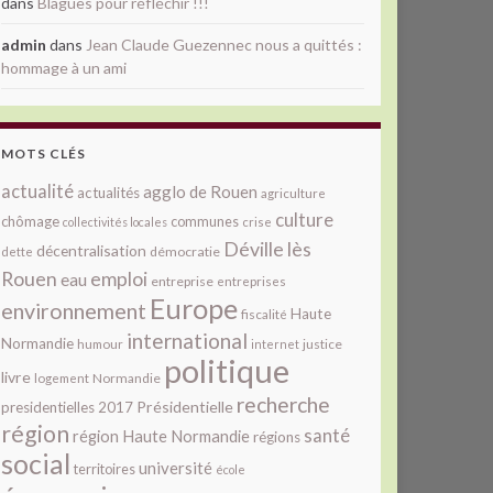
dans
Blagues pour réfléchir !!!
admin
dans
Jean Claude Guezennec nous a quittés :
hommage à un ami
MOTS CLÉS
actualité
agglo de Rouen
actualités
agriculture
culture
chômage
communes
collectivités locales
crise
Déville lès
décentralisation
démocratie
dette
Rouen
emploi
eau
entreprise
entreprises
Europe
environnement
Haute
fiscalité
international
Normandie
justice
humour
internet
politique
livre
Normandie
logement
recherche
Présidentielle
presidentielles 2017
région
santé
région Haute Normandie
régions
social
université
territoires
école