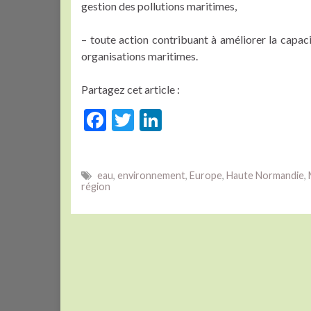
gestion des pollutions maritimes,
– toute action contribuant à améliorer la capaci
organisations maritimes.
Partagez cet article :
F
T
Li
ac
w
n
e
itt
ke
eau
,
environnement
,
Europe
,
Haute Normandie
,
b
er
dI
région
o
n
o
k