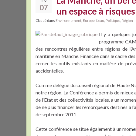
La Manche, un bel 
FÉV
07
un espace à risques
Classé dans
Environnement
,
Europe
,
L'eau
,
Politique
,
Région
Il y a quelques j
programme CAMIS
des rencontres régulières entre régions de l’
maritime en Manche. Financée dans le cadre des 
cerner les outils existants en matière de prév
accidentelles.
Comme délégué du conseil régional de Haute Nor
notre région. La Conférence a permis de mieux a
de l’Etat et des collectivités locales, a un mome
de ne plus financer les remorqueurs destinés à l
de septembre 2011.
Cette conférence se situe également à un moment