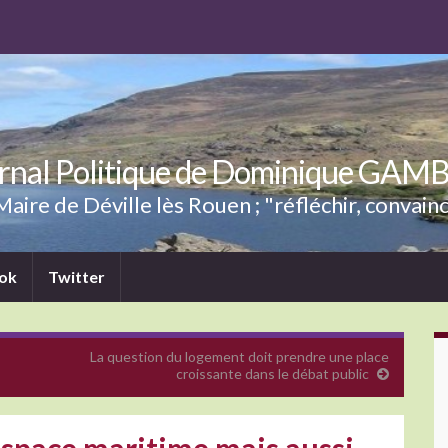
rnal Politique de Dominique GAM
aire de Déville lès Rouen ; "réfléchir, convainc
ok
Twitter
La question du logement doit prendre une place
croissante dans le débat public