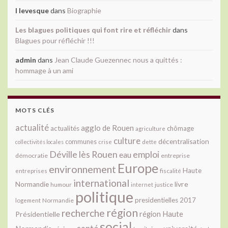
l levesque
dans
Biographie
Les blagues politiques qui font rire et réfléchir
dans
Blagues pour réfléchir !!!
admin
dans
Jean Claude Guezennec nous a quittés :
hommage à un ami
MOTS CLÉS
actualité
agglo de Rouen
actualités
chômage
agriculture
culture
décentralisation
communes
collectivités locales
crise
dette
Déville lès Rouen
emploi
eau
démocratie
entreprise
Europe
environnement
Haute
fiscalité
entreprises
international
livre
Normandie
justice
humour
internet
politique
presidentielles 2017
Normandie
logement
région
recherche
Présidentielle
région Haute
social