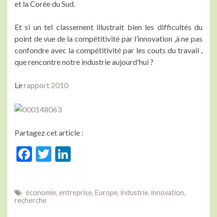
et la Corée du Sud.
Et si un tel classement illustrait bien les difficultés du
point de vue de la compétitivité par l’innovation ,à ne pas
confondre avec la compétitivité par les couts du travail ,
que rencontre notre industrie aujourd'hui ?
Le
rapport 2010
Partagez cet article :
F
T
Li
ac
w
n
e
itt
ke
économie
,
entreprise
,
Europe
,
industrie
,
innovation
,
b
er
dI
recherche
o
n