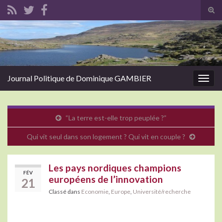
Tog
sear
Search for:
for
Journal Politique de Dominique GAMBIER
Togg
navig
“La terre est-elle trop peuplée ?”
Qui vit seul dans son logement ? Qui vit en couple ?
Les pays nordiques champions
FÉV
européens de l’innovation
21
Classé dans
Economie
,
Europe
,
Université/recherche