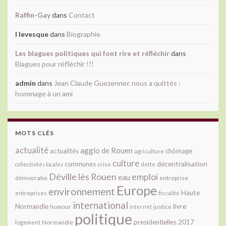
Raffin-Gay
dans
Contact
l levesque
dans
Biographie
Les blagues politiques qui font rire et réfléchir
dans
Blagues pour réfléchir !!!
admin
dans
Jean Claude Guezennec nous a quittés :
hommage à un ami
MOTS CLÉS
actualité
agglo de Rouen
actualités
chômage
agriculture
culture
décentralisation
communes
collectivités locales
crise
dette
Déville lès Rouen
emploi
eau
démocratie
entreprise
Europe
environnement
Haute
fiscalité
entreprises
international
livre
Normandie
justice
humour
internet
politique
presidentielles 2017
Normandie
logement