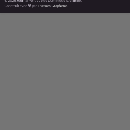
© 2026 Journal Politique de Dominique GAMBIER.
Construit avec
par
Thèmes Graphene
.