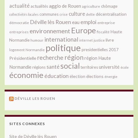
actualité
agglo de Rouen
actualités
chômage
agriculture
culture
décentralisation
communes
collectivités locales
crise
dette
Déville lès Rouen
emploi
eau
démocratie
entreprise
Europe
environnement
Haute
fiscalité
entreprises
international
livre
Normandie
justice
humour
internet
politique
presidentielles 2017
Normandie
logement
région
recherche
Présidentielle
région Haute
social
santé
université
Normandie
régions
territoires
école
économie
éducation
élection
élections
énergie
DÉVILLE LES ROUEN
SITES CONNEXES
Site de Déville lès Rouen