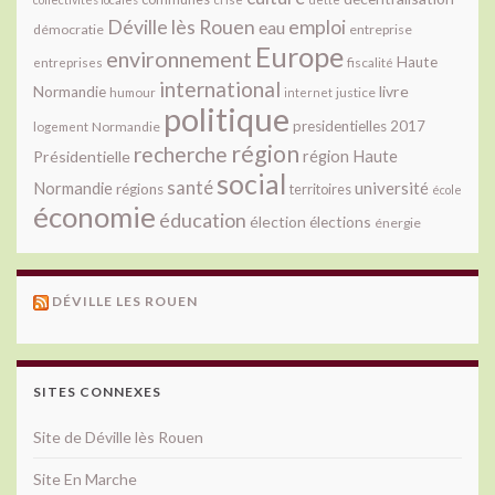
Déville lès Rouen
emploi
eau
démocratie
entreprise
Europe
environnement
Haute
fiscalité
entreprises
international
livre
Normandie
justice
humour
internet
politique
presidentielles 2017
Normandie
logement
région
recherche
Présidentielle
région Haute
social
santé
université
Normandie
régions
territoires
école
économie
éducation
élection
élections
énergie
DÉVILLE LES ROUEN
SITES CONNEXES
Site de Déville lès Rouen
Site En Marche