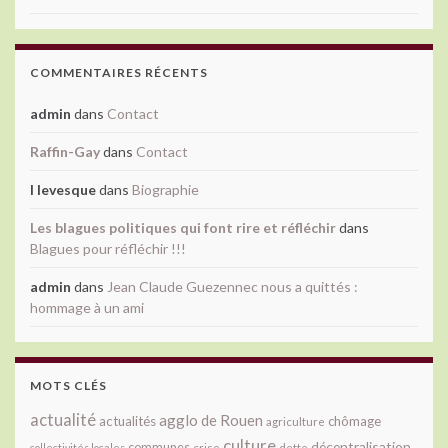
COMMENTAIRES RÉCENTS
admin
dans
Contact
Raffin-Gay
dans
Contact
l levesque
dans
Biographie
Les blagues politiques qui font rire et réfléchir
dans
Blagues pour réfléchir !!!
admin
dans
Jean Claude Guezennec nous a quittés :
hommage à un ami
MOTS CLÉS
actualité
agglo de Rouen
actualités
chômage
agriculture
culture
décentralisation
communes
collectivités locales
crise
dette