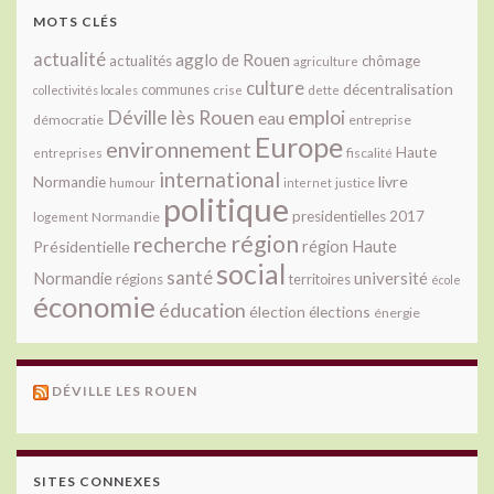
MOTS CLÉS
actualité
agglo de Rouen
actualités
chômage
agriculture
culture
décentralisation
communes
collectivités locales
crise
dette
Déville lès Rouen
emploi
eau
démocratie
entreprise
Europe
environnement
Haute
fiscalité
entreprises
international
livre
Normandie
justice
humour
internet
politique
presidentielles 2017
Normandie
logement
région
recherche
Présidentielle
région Haute
social
santé
université
Normandie
régions
territoires
école
économie
éducation
élection
élections
énergie
DÉVILLE LES ROUEN
SITES CONNEXES