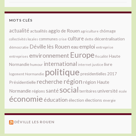
MOTS CLÉS
actualité
agglo de Rouen
actualités
chômage
agriculture
culture
décentralisation
communes
collectivités locales
crise
dette
Déville lès Rouen
emploi
eau
démocratie
entreprise
Europe
environnement
Haute
fiscalité
entreprises
international
livre
Normandie
justice
humour
internet
politique
presidentielles 2017
Normandie
logement
région
recherche
Présidentielle
région Haute
social
santé
université
Normandie
régions
territoires
école
économie
éducation
élection
élections
énergie
DÉVILLE LES ROUEN