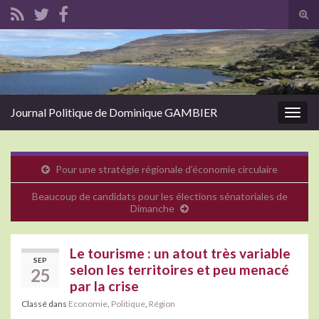
Tog
sear
Search for:
for
Journal Politique de Dominique GAMBIER
Togg
navig
Pour une stratégie régionale d’économie circulaire
Beaucoup de candidats pour les élections sénatoriales de
Dimanche
Le tourisme : un atout très variable
SEP
selon les territoires et peu menacé
25
par la crise
Classé dans
Economie
,
Politique
,
Région