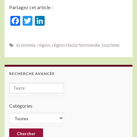
Partagez cet article :
F
T
Li
ac
w
n
e
itt
ke
économie
,
région
,
région Haute Normandie
,
tourisme
b
er
dI
o
n
o
RECHERCHE AVANCÉE
k
Catégories