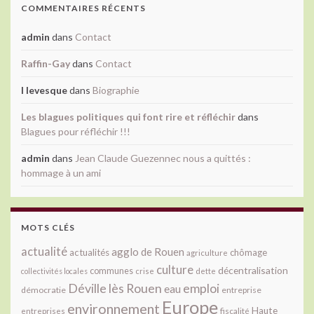
COMMENTAIRES RÉCENTS
admin
dans
Contact
Raffin-Gay
dans
Contact
l levesque
dans
Biographie
Les blagues politiques qui font rire et réfléchir
dans
Blagues pour réfléchir !!!
admin
dans
Jean Claude Guezennec nous a quittés :
hommage à un ami
MOTS CLÉS
actualité
agglo de Rouen
actualités
chômage
agriculture
culture
décentralisation
communes
collectivités locales
crise
dette
Déville lès Rouen
emploi
eau
démocratie
entreprise
Europe
environnement
Haute
fiscalité
entreprises