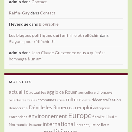
admin
dans
Contact
Raffin-Gay
dans
Contact
l levesque
dans
Biographie
Les blagues politiques qui font rire et réfléchir
dans
Blagues pour réfléchir !!!
admin
dans
Jean Claude Guezennec nous a quittés :
hommage à un ami
MOTS CLÉS
actualité
agglo de Rouen
actualités
chômage
agriculture
culture
décentralisation
communes
collectivités locales
crise
dette
Déville lès Rouen
emploi
eau
démocratie
entreprise
Europe
environnement
Haute
fiscalité
entreprises
international
livre
Normandie
justice
humour
internet
politique