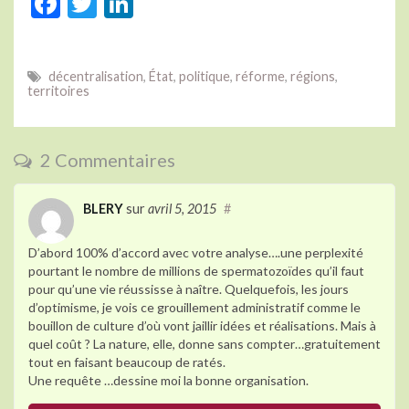
F
T
Li
ac
w
n
e
itt
ke
décentralisation
,
État
,
politique
,
réforme
,
régions
,
b
er
dI
territoires
o
n
o
2 Commentaires
k
BLERY
sur
avril 5, 2015
#
D’abord 100% d’accord avec votre analyse….une perplexité
pourtant le nombre de millions de spermatozoïdes qu’il faut
pour qu’une vie réussisse à naître. Quelquefois, les jours
d’optimisme, je vois ce grouillement administratif comme le
bouillon de culture d’où vont jaillir idées et réalisations. Mais à
quel coût ? La nature, elle, donne sans compter…gratuitement
tout en faisant beaucoup de ratés.
Une requête …dessine moi la bonne organisation.