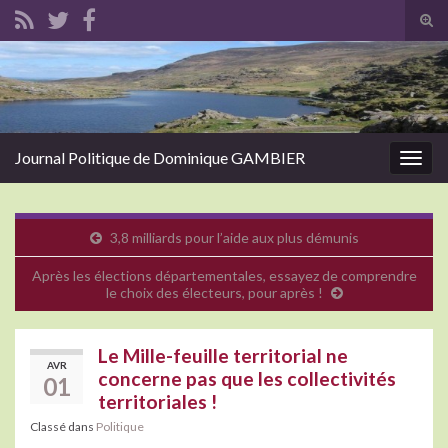
Tog
sear
Search for:
for
Journal Politique de Dominique GAMBIER
Togg
navig
3,8 milliards pour l’aide aux plus démunis
Après les élections départementales, essayez de comprendre
le choix des électeurs, pour après !
Le Mille-feuille territorial ne
AVR
concerne pas que les collectivités
01
territoriales !
Classé dans
Politique