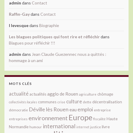
admin
dans
Contact
Raffin-Gay
dans
Contact
l levesque
dans
Biographie
Les blagues politiques qui font rire et réfléchir
dans
Blagues pour réfléchir !!!
admin
dans
Jean Claude Guezennec nous a quittés :
hommage à un ami
MOTS CLÉS
actualité
agglo de Rouen
actualités
chômage
agriculture
culture
décentralisation
communes
collectivités locales
crise
dette
Déville lès Rouen
emploi
eau
démocratie
entreprise
Europe
environnement
Haute
fiscalité
entreprises
international
livre
Normandie
justice
humour
internet