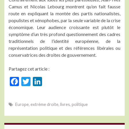
Camus et Nicolas Lebourg montrent qu’on fait fausse
route en expliquant la montée des partis nationalistes,
populistes et xénophobes, par la seule variable de la crise
économique. Leur audience croissante est plutôt le
symptôme d’un très profond questionnement des cadres
traditionnels de l’identité européenne, de la
représentation politique et des références libérales ou
conservatrices des droites de gouvernement.
Partagez cet article :
F
T
Li
ac
w
n
e
itt
ke
Europe
,
extrème droite
,
livres
,
politique
b
er
dI
o
n
o