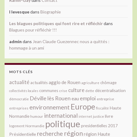
Raffin-Gay
dans
Contact
l levesque
dans
Biographie
Les blagues politiques qui font rire et réfléchir
dans
Blagues pour réfléchir !!!
admin
dans
Jean Claude Guezennec nous a quittés :
hommage à un ami
MOTS CLÉS
actualité
agglo de Rouen
actualités
chômage
agriculture
culture
décentralisation
communes
collectivités locales
crise
dette
Déville lès Rouen
emploi
eau
démocratie
entreprise
Europe
environnement
Haute
fiscalité
entreprises
international
livre
Normandie
justice
humour
internet
politique
presidentielles 2017
Normandie
logement
région
recherche
Présidentielle
région Haute