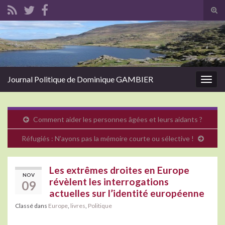
Tog
sear
Search for:
for
Journal Politique de Dominique GAMBIER
Togg
navig
Comment aider les personnes âgées et leurs aidants ?
Réfugiés : N’ayons pas la mémoire courte ou sélective !
Les extrêmes droites en Europe
NOV
révèlent les interrogations
09
actuelles sur l’identité européenne
Classé dans
Europe
,
livres
,
Politique