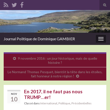
Tog
sear
Search for:
for
Journal Politique de Dominique GAMBIER
Togg
navig
9 novembre 2016 : un jour historique, mais de quelle
histoire ?
Le Normand Thomas Pesquet, bientôt la tête dans les étoiles,
fait honneur à notre région !
En 2017, il ne faut pas nous
NOV
TRUMP…er!
10
Classé dans
International
,
Politique
,
Présidentielles