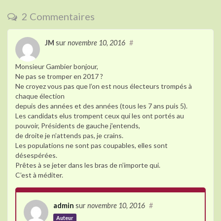
o
2 Commentaires
k
JM
sur
novembre 10, 2016
#
Monsieur Gambier bonjour,
Ne pas se tromper en 2017 ?
Ne croyez vous pas que l’on est nous électeurs trompés à
chaque élection
depuis des années et des années (tous les 7 ans puis 5).
Les candidats elus trompent ceux qui les ont portés au
pouvoir, Présidents de gauche j’entends,
de droite je n’attends pas, je crains.
Les populations ne sont pas coupables, elles sont
désespérées.
Prêtes à se jeter dans les bras de n’importe qui.
C’est à méditer.
admin
sur
novembre 10, 2016
#
Auteur