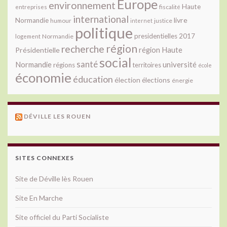
Europe
environnement
Haute
fiscalité
entreprises
international
livre
Normandie
justice
humour
internet
politique
presidentielles 2017
Normandie
logement
région
recherche
Présidentielle
région Haute
social
santé
université
Normandie
régions
territoires
école
économie
éducation
élection
élections
énergie
DÉVILLE LES ROUEN
SITES CONNEXES
Site de Déville lès Rouen
Site En Marche
Site officiel du Parti Socialiste