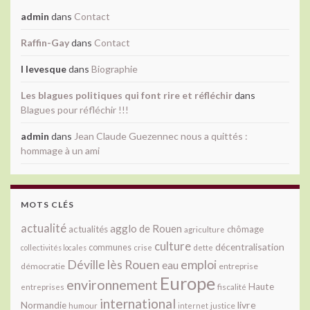
admin
dans
Contact
Raffin-Gay
dans
Contact
l levesque
dans
Biographie
Les blagues politiques qui font rire et réfléchir
dans
Blagues pour réfléchir !!!
admin
dans
Jean Claude Guezennec nous a quittés :
hommage à un ami
MOTS CLÉS
actualité
agglo de Rouen
actualités
chômage
agriculture
culture
décentralisation
communes
collectivités locales
crise
dette
Déville lès Rouen
emploi
eau
démocratie
entreprise
Europe
environnement
Haute
fiscalité
entreprises
international
livre
Normandie
justice
humour
internet