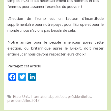
simples ? Où il faut nécessairement des hommes et des
femmes pour assumer l’exercice du pouvoir ?
L’élection de Trump est un facteur d’incertitude
supplémentaire pour notre pays , pour l’Europe et pour le
monde : nous n’avions pas besoin de cela.
Notre amitié pour le peuple américain après cette
élection, ou britannique après le Brexit, doit rester
entière , car nous devons respecter leurs choix !
Partagez cet article :
F
T
Li
ac
w
n
e
itt
ke
Etats Unis
,
international
,
politique
,
présidentielles
,
b
er
dI
presidentielles 2017
o
n