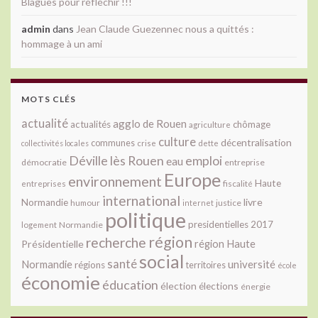
Blagues pour réfléchir !!!
admin
dans
Jean Claude Guezennec nous a quittés :
hommage à un ami
MOTS CLÉS
actualité
agglo de Rouen
actualités
chômage
agriculture
culture
décentralisation
communes
collectivités locales
crise
dette
Déville lès Rouen
emploi
eau
démocratie
entreprise
Europe
environnement
Haute
fiscalité
entreprises
international
livre
Normandie
justice
humour
internet
politique
presidentielles 2017
Normandie
logement
région
recherche
Présidentielle
région Haute
social
santé
université
Normandie
régions
territoires
école
économie
éducation
élection
élections
énergie