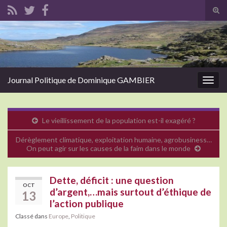
Tog
sear
Search for:
for
Journal Politique de Dominique GAMBIER
Togg
navig
Le vieillissement de la population est-il exagéré ?
Dérèglement climatique, exploitation humaine, agrobusiness…
On peut agir sur les causes de la faim dans le monde
Dette, déficit : une question
OCT
d’argent,…mais surtout d’éthique de
13
l’action publique
Classé dans
Europe
,
Politique