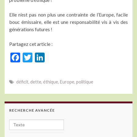
Elle n’est pas non plus une contrainte de l’Europe, facile
bouc émissaire, elle est une responsabilité vis à vis des
générations futures !
Partagez cet article :
F
T
Li
ac
w
n
e
itt
ke
déficit
,
dette
,
éthique
,
Europe
,
politique
b
er
dI
o
n
o
RECHERCHE AVANCÉE
k