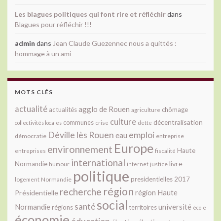
Les blagues politiques qui font rire et réfléchir
dans
Blagues pour réfléchir !!!
admin
dans
Jean Claude Guezennec nous a quittés :
hommage à un ami
MOTS CLÉS
actualité
agglo de Rouen
actualités
chômage
agriculture
culture
décentralisation
communes
collectivités locales
crise
dette
Déville lès Rouen
emploi
eau
démocratie
entreprise
Europe
environnement
Haute
fiscalité
entreprises
international
livre
Normandie
justice
humour
internet
politique
presidentielles 2017
Normandie
logement
région
recherche
Présidentielle
région Haute
social
santé
université
Normandie
régions
territoires
école
économie
éducation