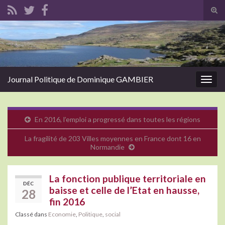
Tog
sear
Search for:
for
Journal Politique de Dominique GAMBIER
Togg
navig
En 2016, l’emploi a progressé dans toutes les régions
La fragilité de 203 Villes moyennes en France dont 16 en
Normandie
La fonction publique territoriale en
DÉC
baisse et celle de l’Etat en hausse,
28
fin 2016
Classé dans
Economie
,
Politique
,
social