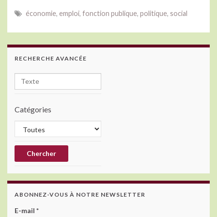
e
itt
ke
économie
,
emploi
,
fonction publique
,
politique
,
social
b
er
dI
o
n
o
RECHERCHE AVANCÉE
k
Catégories
ABONNEZ-VOUS À NOTRE NEWSLETTER
E-mail
*