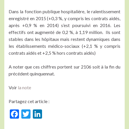
Dans la fonction publique hospitalière, le ralentissement
enregistré en 2015 (+0,3 %, y compris les contrats aidés,
après +0,9 % en 2014) s’est poursuivi en 2016. Les
effectifs ont augmenté de 0,2 %, à 1,19 million. Ils sont
stables dans les hôpitaux mais restent dynamiques dans
les établissements médico-sociaux (+2,1 % y compris
contrats aidés et +2,5 % hors contrats aidés)
A noter que ces chiffres portent sur 2106 soit à la fin du
précédent quinquennat.
Voir
la note
Partagez cet article :
F
T
Li
ac
w
n