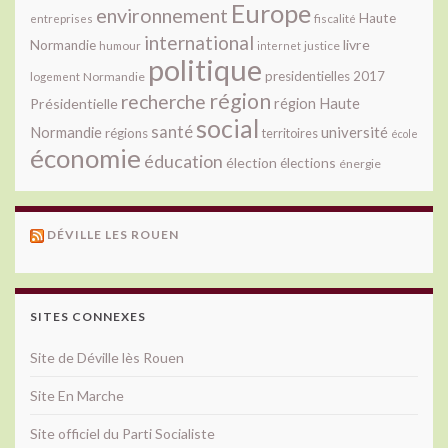
Europe
environnement
Haute
fiscalité
entreprises
international
livre
Normandie
justice
humour
internet
politique
presidentielles 2017
Normandie
logement
région
recherche
Présidentielle
région Haute
social
santé
université
Normandie
régions
territoires
école
économie
éducation
élection
élections
énergie
DÉVILLE LES ROUEN
SITES CONNEXES
Site de Déville lès Rouen
Site En Marche
Site officiel du Parti Socialiste