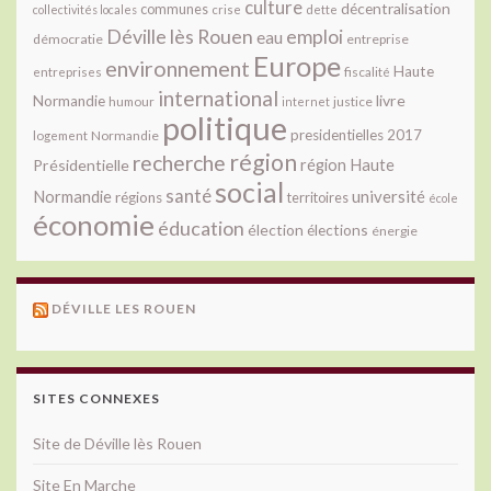
culture
décentralisation
communes
collectivités locales
crise
dette
Déville lès Rouen
emploi
eau
démocratie
entreprise
Europe
environnement
Haute
fiscalité
entreprises
international
livre
Normandie
justice
humour
internet
politique
presidentielles 2017
Normandie
logement
région
recherche
Présidentielle
région Haute
social
santé
université
Normandie
régions
territoires
école
économie
éducation
élection
élections
énergie
DÉVILLE LES ROUEN
SITES CONNEXES
Site de Déville lès Rouen
Site En Marche