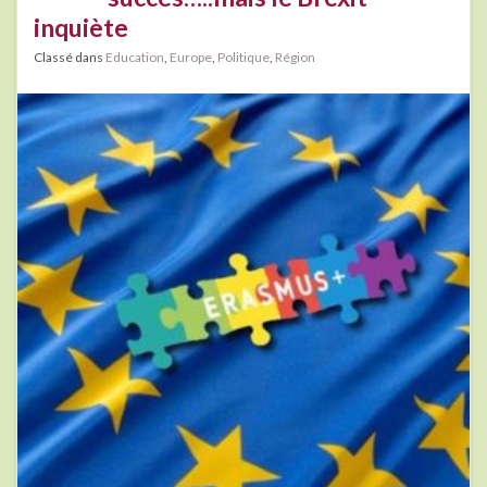
inquiète
Classé dans
Education
,
Europe
,
Politique
,
Région