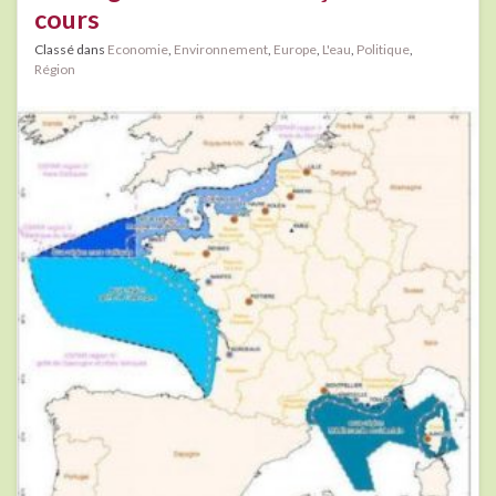
cours
Classé dans
Economie
,
Environnement
,
Europe
,
L'eau
,
Politique
,
Région