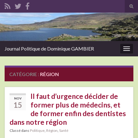
Tog
sear
Search for:
for
Journal Politique de Dominique GAMBIER
Togg
navig
CATÉGORIE :
RÉGION
Il faut d’urgence décider de
NOV
15
former plus de médecins, et
de former enfin des dentistes
dans notre région
Classé dans
Politique
,
Région
,
Santé