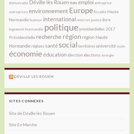
Déville lès Rouen
emploi
eau
démocratie
entreprise
Europe
environnement
Haute
fiscalité
entreprises
international
livre
Normandie
justice
humour
internet
politique
presidentielles 2017
Normandie
logement
région
recherche
Présidentielle
région Haute
social
santé
université
Normandie
régions
territoires
école
économie
éducation
élection
élections
énergie
DÉVILLE LES ROUEN
SITES CONNEXES
Site de Déville lès Rouen
Site En Marche