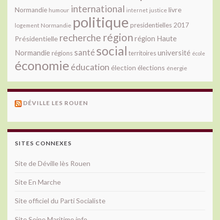
international
livre
Normandie
justice
humour
internet
politique
presidentielles 2017
Normandie
logement
région
recherche
Présidentielle
région Haute
social
santé
université
Normandie
régions
territoires
école
économie
éducation
élection
élections
énergie
DÉVILLE LES ROUEN
SITES CONNEXES
Site de Déville lès Rouen
Site En Marche
Site officiel du Parti Socialiste
Site Seine Maritime info