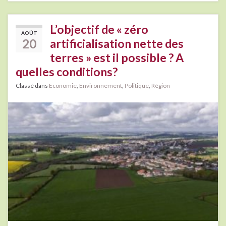
L’objectif de « zéro
AOÛT
20
artificialisation nette des
terres » est il possible ? A
quelles conditions?
Classé dans
Economie
,
Environnement
,
Politique
,
Région