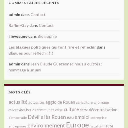
COMMENTAIRES RÉCENTS
admin
dans
Contact
Raffin-Gay
dans
Contact
l levesque
dans
Biographie
Les blagues politiques qui font rire et réfléchir
dans
Blagues pour réfléchir !!!
admin
dans
Jean Claude Guezennec nous a quittés :
hommage à un ami
MOTS CLÉS
actualité
agglo de Rouen
actualités
chômage
agriculture
culture
décentralisation
communes
collectivités locales
crise
dette
Déville lès Rouen
emploi
eau
démocratie
entreprise
Europe
environnement
Haute
fiscalité
entreprises