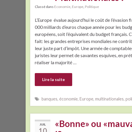
Classé dans
Economie
,
Europe
,
Politique
L’Europe évalue aujourd’hui le coût de l’évasion fi
000 milliards d’euros chaque année pour les bud
européens, soit l’équivalent du budget français. C
fait: les grandes entreprises mondiales ne contri
leur juste part d’impôt. Une armée de comptable
juristes leur permet de savantes esquives, en pr
réaliser la majorité …
Lire la suite
banques
,
économie
,
Europe
,
multinationales
,
pol
«Bonne» ou «mauvais
JUIL
10