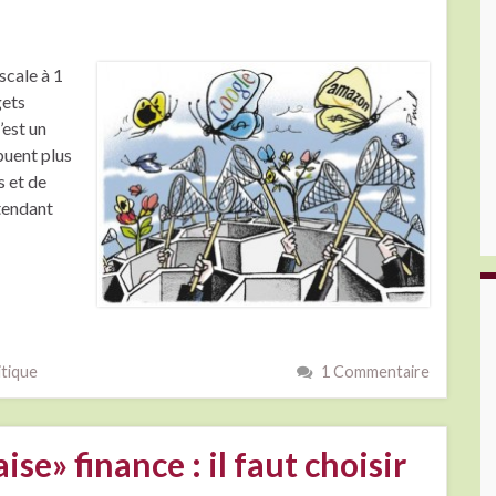
scale à 1
gets
’est un
buent plus
s et de
étendant
itique
1 Commentaire
e» finance : il faut choisir