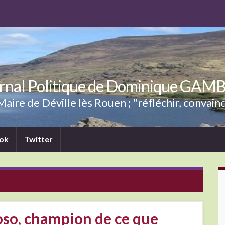
rnal Politique de Dominique GAM
aire de Déville lès Rouen ; "réfléchir, convainc
ok
Twitter
so, champion de ce que