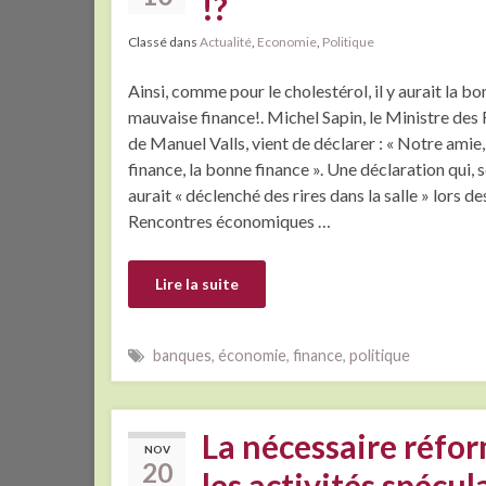
!?
Classé dans
Actualité
,
Economie
,
Politique
Ainsi, comme pour le cholestérol, il y aurait la bo
mauvaise finance!. Michel Sapin, le Ministre des
de Manuel Valls, vient de déclarer : « Notre amie, 
finance, la bonne finance ». Une déclaration qui, s
aurait « déclenché des rires dans la salle » lors de
Rencontres économiques …
Lire la suite
banques
,
économie
,
finance
,
politique
La nécessaire réfo
NOV
20
les activités spécul