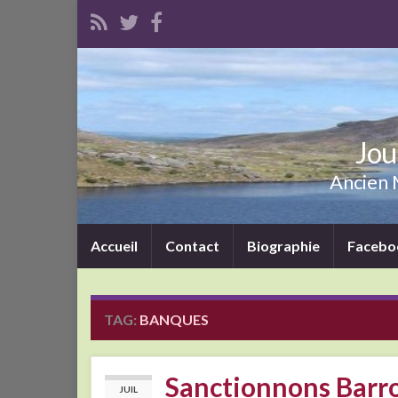
Jou
Ancien M
Accueil
Contact
Biographie
Facebo
TAG:
BANQUES
Sanctionnons Barro
JUIL