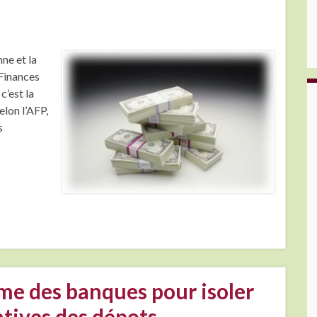
nne et la
 Finances
c’est la
elon l’AFP,
s
rme des banques pour isoler
atives des dépots