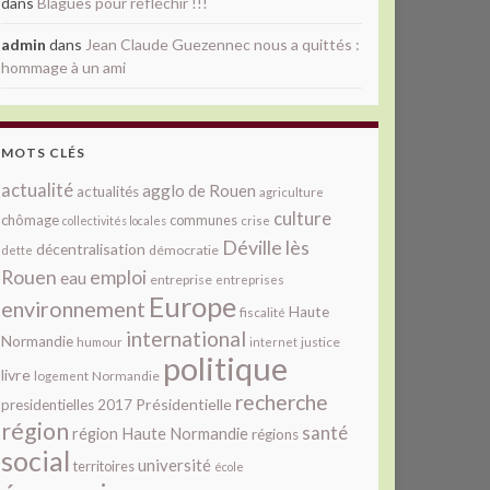
dans
Blagues pour réfléchir !!!
admin
dans
Jean Claude Guezennec nous a quittés :
hommage à un ami
MOTS CLÉS
actualité
agglo de Rouen
actualités
agriculture
culture
chômage
communes
collectivités locales
crise
Déville lès
décentralisation
démocratie
dette
Rouen
emploi
eau
entreprise
entreprises
Europe
environnement
Haute
fiscalité
international
Normandie
justice
humour
internet
politique
livre
Normandie
logement
recherche
Présidentielle
presidentielles 2017
région
santé
région Haute Normandie
régions
social
université
territoires
école