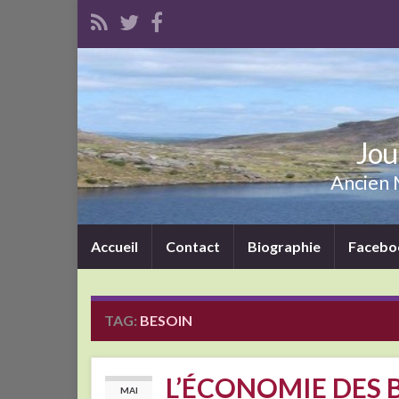
Jou
Ancien M
Accueil
Contact
Biographie
Facebo
TAG:
BESOIN
L’ÉCONOMIE DES B
MAI