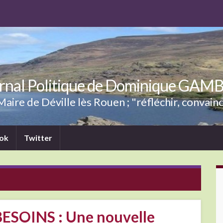
rnal Politique de Dominique GAM
aire de Déville lès Rouen ; "réfléchir, convainc
ok
Twitter
ESOINS : Une nouvelle