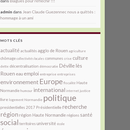
dans
Blagues pour réfléchir !!!
admin
dans
Jean Claude Guezennec nous a quittés :
hommage à un ami
MOTS CLÉS
actualité
agglo de Rouen
actualités
agriculture
culture
chômage
communes
collectivités locales
crise
Déville lès
décentralisation
démocratie
dette
Rouen
emploi
eau
entreprise
entreprises
Europe
environnement
Haute
fiscalité
international
Normandie
justice
humour
internet
politique
livre
Normandie
logement
recherche
Présidentielle
presidentielles 2017
région
santé
région Haute Normandie
régions
social
université
territoires
école