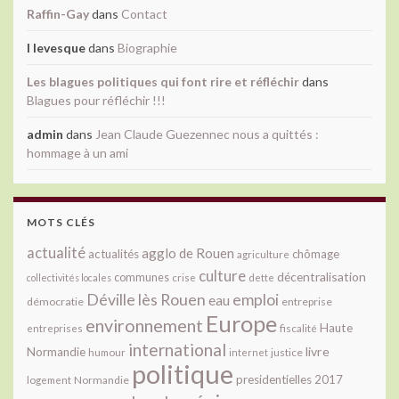
Raffin-Gay
dans
Contact
l levesque
dans
Biographie
Les blagues politiques qui font rire et réfléchir
dans
Blagues pour réfléchir !!!
admin
dans
Jean Claude Guezennec nous a quittés :
hommage à un ami
MOTS CLÉS
actualité
agglo de Rouen
actualités
chômage
agriculture
culture
décentralisation
communes
collectivités locales
crise
dette
Déville lès Rouen
emploi
eau
démocratie
entreprise
Europe
environnement
Haute
fiscalité
entreprises
international
livre
Normandie
justice
humour
internet
politique
presidentielles 2017
Normandie
logement