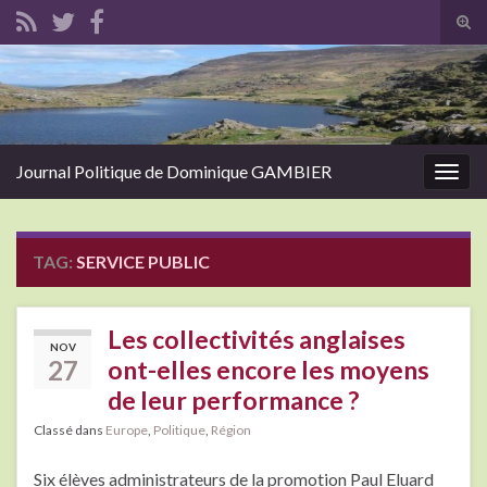
Tog
sear
Search for:
for
Journal Politique de Dominique GAMBIER
Togg
navig
TAG:
SERVICE PUBLIC
Les collectivités anglaises
NOV
27
ont-elles encore les moyens
de leur performance ?
Classé dans
Europe
,
Politique
,
Région
Six élèves administrateurs de la promotion Paul Eluard