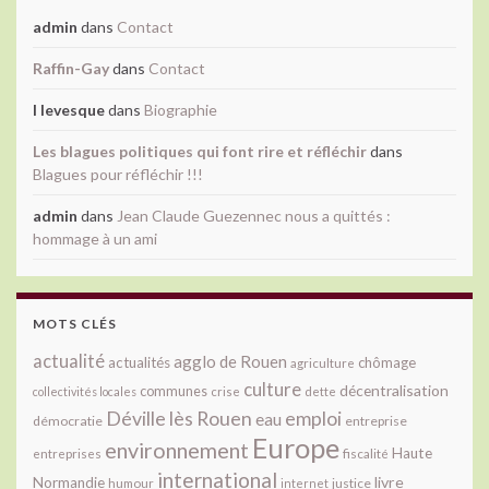
admin
dans
Contact
Raffin-Gay
dans
Contact
l levesque
dans
Biographie
Les blagues politiques qui font rire et réfléchir
dans
Blagues pour réfléchir !!!
admin
dans
Jean Claude Guezennec nous a quittés :
hommage à un ami
MOTS CLÉS
actualité
agglo de Rouen
actualités
chômage
agriculture
culture
décentralisation
communes
collectivités locales
crise
dette
Déville lès Rouen
emploi
eau
démocratie
entreprise
Europe
environnement
Haute
fiscalité
entreprises
international
livre
Normandie
justice
humour
internet