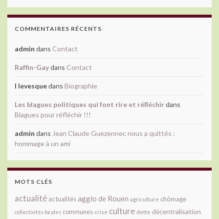
COMMENTAIRES RÉCENTS
admin
dans
Contact
Raffin-Gay
dans
Contact
l levesque
dans
Biographie
Les blagues politiques qui font rire et réfléchir
dans
Blagues pour réfléchir !!!
admin
dans
Jean Claude Guezennec nous a quittés :
hommage à un ami
MOTS CLÉS
actualité
agglo de Rouen
actualités
chômage
agriculture
culture
décentralisation
communes
collectivités locales
crise
dette