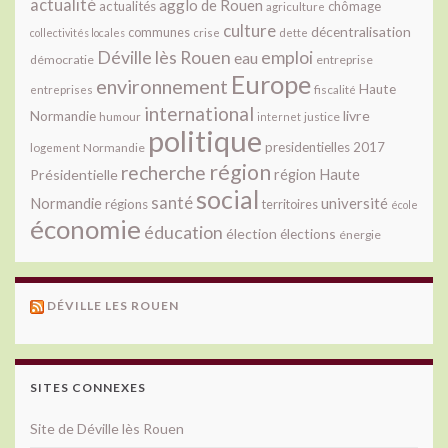
actualité
agglo de Rouen
actualités
chômage
agriculture
culture
décentralisation
communes
collectivités locales
crise
dette
Déville lès Rouen
emploi
eau
démocratie
entreprise
Europe
environnement
Haute
fiscalité
entreprises
international
livre
Normandie
justice
humour
internet
politique
presidentielles 2017
Normandie
logement
région
recherche
Présidentielle
région Haute
social
santé
université
Normandie
régions
territoires
école
économie
éducation
élection
élections
énergie
DÉVILLE LES ROUEN
SITES CONNEXES
Site de Déville lès Rouen