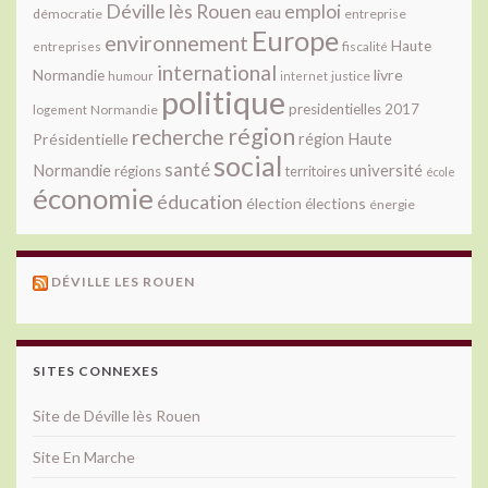
Déville lès Rouen
emploi
eau
démocratie
entreprise
Europe
environnement
Haute
fiscalité
entreprises
international
livre
Normandie
justice
humour
internet
politique
presidentielles 2017
Normandie
logement
région
recherche
Présidentielle
région Haute
social
santé
université
Normandie
régions
territoires
école
économie
éducation
élection
élections
énergie
DÉVILLE LES ROUEN
SITES CONNEXES
Site de Déville lès Rouen
Site En Marche