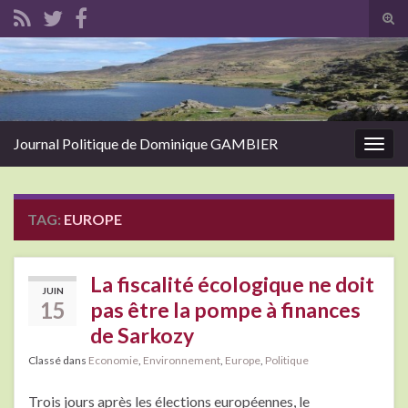
Tog
sear
Search for:
for
Journal Politique de Dominique GAMBIER
Togg
navig
TAG:
EUROPE
La fiscalité écologique ne doit
JUIN
15
pas être la pompe à finances
de Sarkozy
Classé dans
Economie
,
Environnement
,
Europe
,
Politique
Trois jours après les élections européennes, le