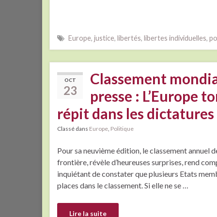
Europe
,
justice
,
libertés
,
libertes individuelles
,
po
Classement mondial 
OCT
23
presse : L’Europe t
répit dans les dictatures
Classé dans
Europe
,
Politique
Pour sa neuvième édition, le classement annuel de
frontière, révèle d’heureuses surprises, rend com
inquiétant de constater que plusieurs Etats mem
places dans le classement. Si elle ne se …
Lire la suite