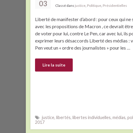
03
Classé dans
justice
,
Politique
,
Présidentielles
Liberté de manifester d’abord : pour ceux qui ne
avec les propositions de Macron , ce devrait être
de voter pour lui, contre Le Pen, car avec lui, ils
exprimer leurs désaccords Liberté des médias : v
Pen veut un « ordre des journalistes » pour les …
Lire la suite
justice
,
libertés
,
libertes individuelles
,
médias
,
pol
2017