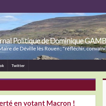
rnal Politique de Dominique GAM
aire de Déville lès Rouen ; "réfléchir, convainc
ok
Twitter
berté en votant Macron !