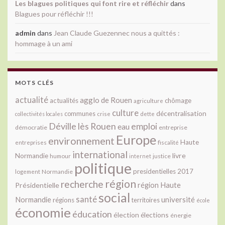
Les blagues politiques qui font rire et réfléchir
dans
Blagues pour réfléchir !!!
admin
dans
Jean Claude Guezennec nous a quittés :
hommage à un ami
MOTS CLÉS
actualité
agglo de Rouen
actualités
chômage
agriculture
culture
décentralisation
communes
collectivités locales
crise
dette
Déville lès Rouen
emploi
eau
démocratie
entreprise
Europe
environnement
Haute
fiscalité
entreprises
international
livre
Normandie
justice
humour
internet
politique
presidentielles 2017
Normandie
logement
région
recherche
Présidentielle
région Haute
social
santé
université
Normandie
régions
territoires
école
économie
éducation
élection
élections
énergie