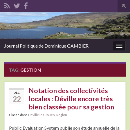
Tog
sear
Search for:
for
Journal Politique de Dominique GAMBIER
Togg
navig
TAG:
GESTION
Notation des collectivités
DÉC
22
locales : Déville encore très
bien classée pour sa gestion
Classé dans
Déville lès Rouen
,
Région
Public Evaluation System publie son étude annuelle de la