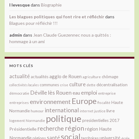
l levesque
dans
Biographie
Les blagues politiques qui font rire et réfléchir
dans
Blagues pour réfléchir !!!
admin
dans
Jean Claude Guezennec nous a quittés :
hommage à un ami
MOTS CLÉS
actualité
agglo de Rouen
actualités
chômage
agriculture
culture
décentralisation
communes
collectivités locales
crise
dette
Déville lès Rouen
emploi
eau
démocratie
entreprise
Europe
environnement
Haute
fiscalité
entreprises
international
livre
Normandie
justice
humour
internet
politique
presidentielles 2017
Normandie
logement
région
recherche
Présidentielle
région Haute
social
santé
université
Normandie
régions
territoires
école