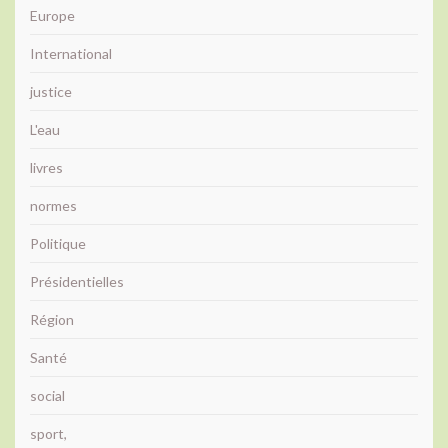
Europe
International
justice
L'eau
livres
normes
Politique
Présidentielles
Région
Santé
social
sport,