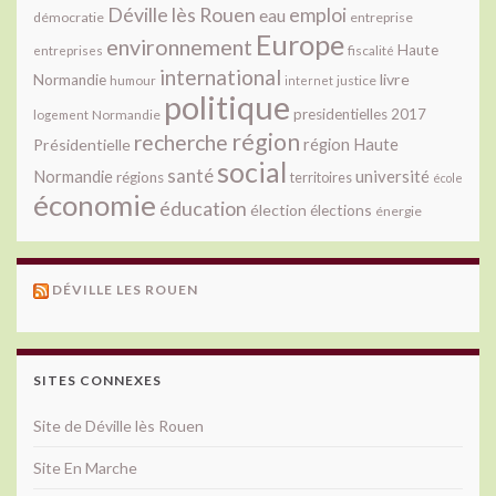
Déville lès Rouen
emploi
eau
démocratie
entreprise
Europe
environnement
Haute
fiscalité
entreprises
international
livre
Normandie
justice
humour
internet
politique
presidentielles 2017
Normandie
logement
région
recherche
Présidentielle
région Haute
social
santé
université
Normandie
régions
territoires
école
économie
éducation
élection
élections
énergie
DÉVILLE LES ROUEN
SITES CONNEXES
Site de Déville lès Rouen
Site En Marche