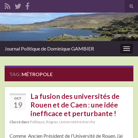
Tog
sear
Search for:
for
Journal Politique de Dominique GAMBIER
Togg
navig
TAG:
MÉTROPOLE
La fusion des universités de
OCT
19
Rouen et de Caen : une idée
inefficace et perturbante !
Classé dans
Politique
,
Région
,
Université/recherche
Comme Ancien Président de l’Université de Rouen, j’ai