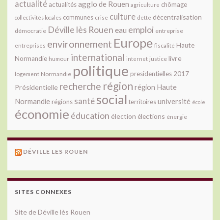
actualité
agglo de Rouen
actualités
chômage
agriculture
culture
décentralisation
communes
collectivités locales
crise
dette
Déville lès Rouen
emploi
eau
démocratie
entreprise
Europe
environnement
Haute
fiscalité
entreprises
international
livre
Normandie
justice
humour
internet
politique
presidentielles 2017
Normandie
logement
région
recherche
Présidentielle
région Haute
social
santé
université
Normandie
régions
territoires
école
économie
éducation
élection
élections
énergie
DÉVILLE LES ROUEN
SITES CONNEXES
Site de Déville lès Rouen