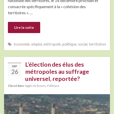
nationale des territoires, le 14 décembre prochain et
consacrée spécifiquement à la « cohésion des
territoires ». …
Lire la suite
économie
,
emploi
,
métropole
,
politique
,
social
,
territoires
L’élection des élus des
SEP
26
métropoles au suffrage
universel, reportée?
Classé dans
Agglo de Rouen
,
Politique