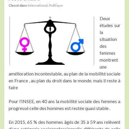
Classé dans
International
,
Politique
Deux
études sur
la
situation
des
femmes
montrent
une
amélioration incontestable, au plan de la mobilité sociale
en France , au plan du droit dans le monde. mais il reste à
faire
Pour l’INSEE, en 40 ans la mobilité sociale des femmes a
progressé celle des hommes est restée quasi stable .
En 2015, 65 % des hommes âgés de 35 à 59 ans relèvent
d’une catégorie socioprofessionnelle différente de celle