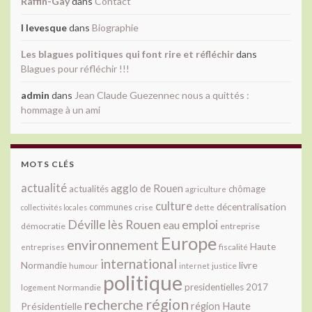
Raffin-Gay
dans
Contact
l levesque
dans
Biographie
Les blagues politiques qui font rire et réfléchir
dans
Blagues pour réfléchir !!!
admin
dans
Jean Claude Guezennec nous a quittés :
hommage à un ami
MOTS CLÉS
actualité
agglo de Rouen
actualités
chômage
agriculture
culture
décentralisation
communes
collectivités locales
crise
dette
Déville lès Rouen
emploi
eau
démocratie
entreprise
Europe
environnement
Haute
fiscalité
entreprises
international
livre
Normandie
justice
humour
internet
politique
presidentielles 2017
Normandie
logement
région
recherche
Présidentielle
région Haute