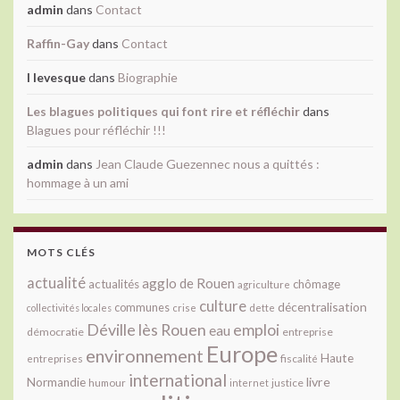
admin
dans
Contact
Raffin-Gay
dans
Contact
l levesque
dans
Biographie
Les blagues politiques qui font rire et réfléchir
dans
Blagues pour réfléchir !!!
admin
dans
Jean Claude Guezennec nous a quittés :
hommage à un ami
MOTS CLÉS
actualité
agglo de Rouen
actualités
chômage
agriculture
culture
décentralisation
communes
collectivités locales
crise
dette
Déville lès Rouen
emploi
eau
démocratie
entreprise
Europe
environnement
Haute
fiscalité
entreprises
international
livre
Normandie
justice
humour
internet