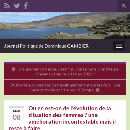
Tog
sear
Search for:
for
Journal Politique de Dominique GAMBIER
Togg
navig
Changement d’heure, c’est fini : conservera-t-on l’heure
d’hiver ou l’heure d’été en 2021 ?
L’Autorité européenne du travail maintenant sur les rails : une
belle avancée sociale pour l’Europe
Ou en est-on de l’évolution de la
MAR
situation des femmes ? une
08
amélioration incontestable mais il
reste à faire