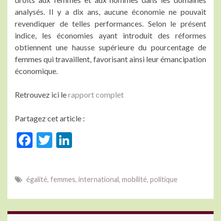
analysés. Il y a dix ans, aucune économie ne pouvait
revendiquer de telles performances. Selon le présent
indice, les économies ayant introduit des réformes
obtiennent une hausse supérieure du pourcentage de
femmes qui travaillent, favorisant ainsi leur émancipation
économique.
Retrouvez ici le
rapport complet
Partagez cet article :
F
T
Li
ac
w
n
e
itt
ke
égalité
,
femmes
,
international
,
mobilité
,
politique
b
er
dI
o
n
o