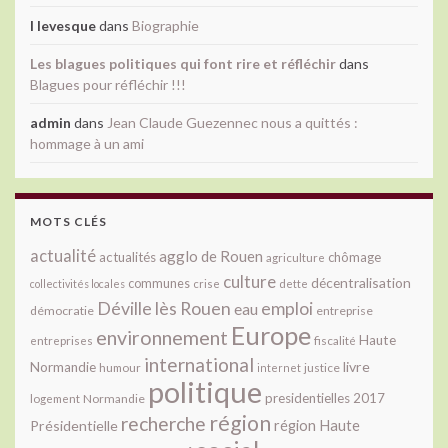
l levesque
dans
Biographie
Les blagues politiques qui font rire et réfléchir
dans
Blagues pour réfléchir !!!
admin
dans
Jean Claude Guezennec nous a quittés :
hommage à un ami
MOTS CLÉS
actualité
agglo de Rouen
actualités
chômage
agriculture
culture
décentralisation
communes
collectivités locales
crise
dette
Déville lès Rouen
emploi
eau
démocratie
entreprise
Europe
environnement
Haute
fiscalité
entreprises
international
livre
Normandie
justice
humour
internet
politique
presidentielles 2017
Normandie
logement
région
recherche
Présidentielle
région Haute