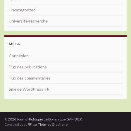
Uncategorized
Université/recherche
MÉTA
Connexion
Flux des publications
Flux des commentaires
Site de WordPress-FR
© 2026 Journal Politique de Dominique GAMBIER.
Construit avec
par
Thèmes Graphene
.