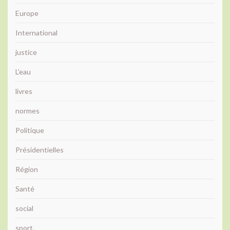
Europe
International
justice
L'eau
livres
normes
Politique
Présidentielles
Région
Santé
social
sport,