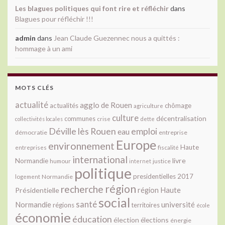
Les blagues politiques qui font rire et réfléchir
dans
Blagues pour réfléchir !!!
admin
dans
Jean Claude Guezennec nous a quittés :
hommage à un ami
MOTS CLÉS
actualité
agglo de Rouen
actualités
chômage
agriculture
culture
décentralisation
communes
collectivités locales
crise
dette
Déville lès Rouen
emploi
eau
démocratie
entreprise
Europe
environnement
Haute
fiscalité
entreprises
international
livre
Normandie
justice
humour
internet
politique
presidentielles 2017
Normandie
logement
région
recherche
Présidentielle
région Haute
social
santé
université
Normandie
régions
territoires
école
économie
éducation
élection
élections
énergie