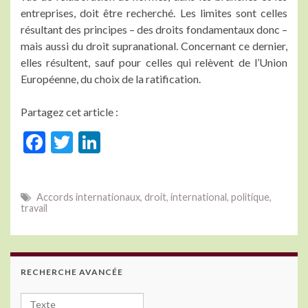
entreprises, doit être recherché. Les limites sont celles
résultant des principes – des droits fondamentaux donc –
mais aussi du droit supranational. Concernant ce dernier,
elles résultent, sauf pour celles qui relèvent de l’Union
Européenne, du choix de la ratification.
Partagez cet article :
F
T
Li
ac
w
n
e
itt
ke
Accords internationaux
,
droit
,
international
,
politique
,
b
er
dI
travail
o
n
o
k
RECHERCHE AVANCÉE