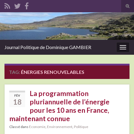
Tog
sear
Search for:
for
Journal Politique de Dominique GAMBIER
Togg
navig
TAG:
ÉNERGIES RENOUVELABLES
La programmation
FÉV
18
pluriannuelle de l’énergie
pour les 10 ans en France,
maintenant connue
Classé dans
Economie
,
Environnement
,
Politique