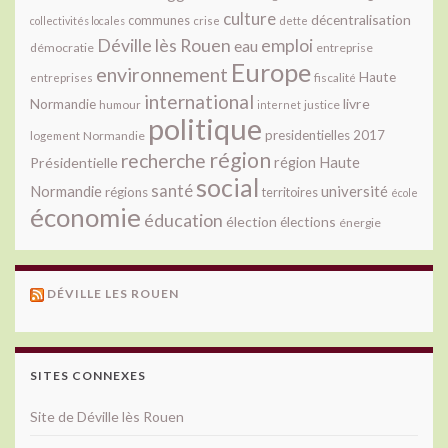
culture
décentralisation
communes
collectivités locales
crise
dette
Déville lès Rouen
emploi
eau
démocratie
entreprise
Europe
environnement
Haute
fiscalité
entreprises
international
livre
Normandie
justice
humour
internet
politique
presidentielles 2017
Normandie
logement
région
recherche
Présidentielle
région Haute
social
santé
université
Normandie
régions
territoires
école
économie
éducation
élection
élections
énergie
DÉVILLE LES ROUEN
SITES CONNEXES
Site de Déville lès Rouen