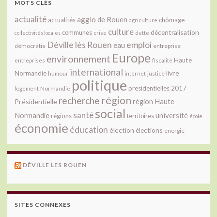
MOTS CLÉS
actualité
agglo de Rouen
actualités
chômage
agriculture
culture
décentralisation
communes
collectivités locales
crise
dette
Déville lès Rouen
emploi
eau
démocratie
entreprise
Europe
environnement
Haute
fiscalité
entreprises
international
livre
Normandie
justice
humour
internet
politique
presidentielles 2017
Normandie
logement
région
recherche
Présidentielle
région Haute
social
santé
université
Normandie
régions
territoires
école
économie
éducation
élection
élections
énergie
DÉVILLE LES ROUEN
SITES CONNEXES