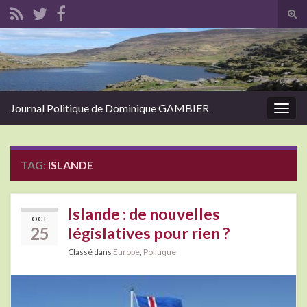
Tog
sear
Search for:
for
Journal Politique de Dominique GAMBIER
Togg
navig
TAG:
ISLANDE
Islande : de nouvelles
OCT
25
législatives pour rien ?
Classé dans
Europe
,
Politique