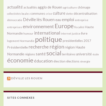
actualité
agglo de Rouen
actualités
chômage
agriculture
culture
décentralisation
communes
collectivités locales
crise
dette
Déville lès Rouen
emploi
eau
démocratie
entreprise
Europe
environnement
Haute
fiscalité
entreprises
international
livre
Normandie
justice
humour
internet
politique
presidentielles 2017
Normandie
logement
région
recherche
Présidentielle
région Haute
social
santé
université
Normandie
régions
territoires
école
économie
éducation
élection
élections
énergie
DÉVILLE LES ROUEN
SITES CONNEXES