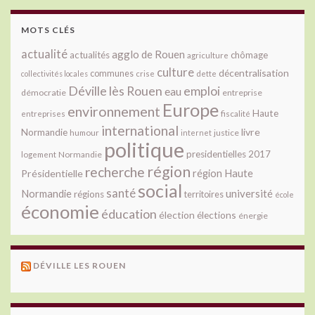
MOTS CLÉS
actualité
agglo de Rouen
actualités
chômage
agriculture
culture
décentralisation
communes
collectivités locales
crise
dette
Déville lès Rouen
emploi
eau
démocratie
entreprise
Europe
environnement
Haute
fiscalité
entreprises
international
livre
Normandie
justice
humour
internet
politique
presidentielles 2017
Normandie
logement
région
recherche
Présidentielle
région Haute
social
santé
université
Normandie
régions
territoires
école
économie
éducation
élection
élections
énergie
DÉVILLE LES ROUEN