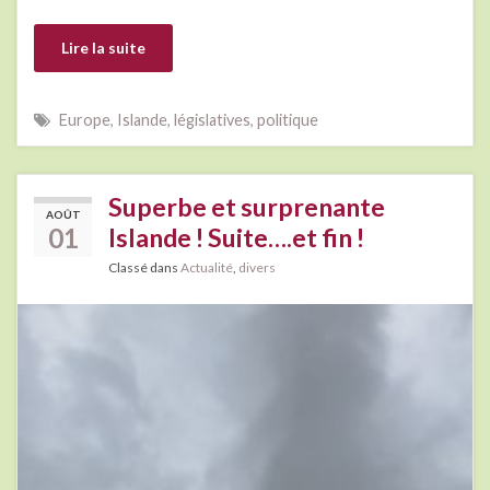
Lire la suite
Europe
,
Islande
,
législatives
,
politique
Superbe et surprenante
AOÛT
01
Islande ! Suite….et fin !
Classé dans
Actualité
,
divers