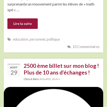
surprenante un mouvement parmi les élèves de « math
spé » …
Lire la suite
éducation
,
personnel
,
politique
10 Commentaires
2500 ème billet sur mon blog !
AOÛT
29
Plus de 10 ans d’échanges !
Classé dans
Actualité
,
divers