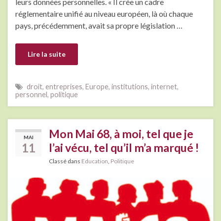
leurs données personnelles. « Il crée un cadre
réglementaire unifié au niveau européen, là où chaque
pays, précédemment, avait sa propre législation …
Lire la suite
droit
,
entreprises
,
Europe
,
institutions
,
internet
,
personnel
,
politique
Mon Mai 68, à moi, tel que je
MAI
11
l’ai vécu, tel qu’il m’a marqué !
Classé dans
Education
,
Politique