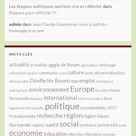
Les blagues politiques qui font rire et réfléchir
dans
Blagues pour réfléchir !!!
admin
dans
Jean Claude Guezennec nous a quittés :
hommage à un ami
MOTS CLÉS
actualité
agglo de Rouen
actualités
chômage
agriculture
culture
décentralisation
communes
collectivités locales
crise
dette
Déville lès Rouen
emploi
eau
démocratie
entreprise
Europe
environnement
Haute
fiscalité
entreprises
international
livre
Normandie
justice
humour
internet
politique
presidentielles 2017
Normandie
logement
région
recherche
Présidentielle
région Haute
social
santé
université
Normandie
régions
territoires
école
économie
éducation
élection
élections
énergie