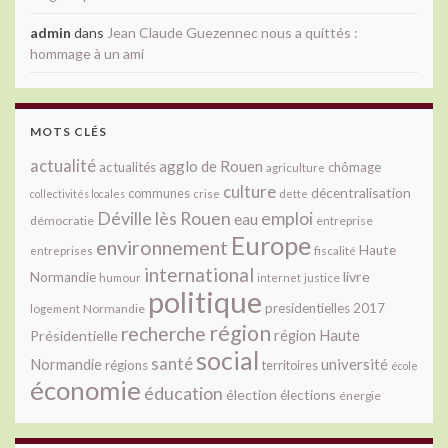
admin
dans
Jean Claude Guezennec nous a quittés :
hommage à un ami
MOTS CLÉS
actualité
agglo de Rouen
actualités
chômage
agriculture
culture
décentralisation
communes
collectivités locales
crise
dette
Déville lès Rouen
emploi
eau
démocratie
entreprise
Europe
environnement
Haute
fiscalité
entreprises
international
livre
Normandie
justice
humour
internet
politique
presidentielles 2017
Normandie
logement
région
recherche
Présidentielle
région Haute
social
santé
université
Normandie
régions
territoires
école
économie
éducation
élection
élections
énergie