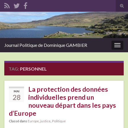
Tog
sear
Search for:
for
Journal Politique de Dominique GAMBIER
Togg
navig
TAG:
PERSONNEL
La protection des données
MAI
28
individuelles prend un
nouveau départ dans les pays
d’Europe
Classé dans
Europe
,
justice
,
Politique