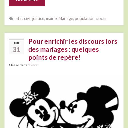
etat civil
,
justice
,
mairie
,
Mariage
,
population
,
social
Pour enrichir les discours lors
JUIL
31
des mariages : quelques
points de repère!
Classé dans
divers