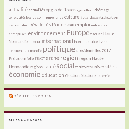
actualité
agglo de Rouen
actualités
chômage
agriculture
culture
décentralisation
communes
collectivités locales
crise
dette
Déville lès Rouen
emploi
eau
démocratie
entreprise
Europe
environnement
Haute
fiscalité
entreprises
international
livre
Normandie
justice
humour
internet
politique
presidentielles 2017
Normandie
logement
région
recherche
Présidentielle
région Haute
social
santé
université
Normandie
régions
territoires
école
économie
éducation
élection
élections
énergie
DÉVILLE LES ROUEN
SITES CONNEXES