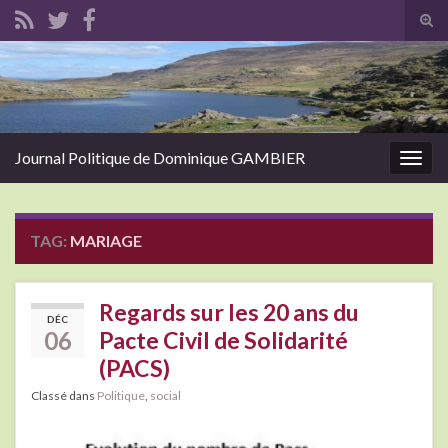
Tog
sear
Search for:
for
Journal Politique de Dominique GAMBIER
Togg
navig
TAG:
MARIAGE
Regards sur les 20 ans du
DÉC
06
Pacte Civil de Solidarité
(PACS)
Classé dans
Politique
,
social