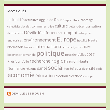
MOTS CLÉS
actualité
agglo de Rouen
actualités
chômage
agriculture
culture
décentralisation
communes
collectivités locales
crise
dette
Déville lès Rouen
emploi
eau
démocratie
entreprise
Europe
environnement
Haute
fiscalité
entreprises
international
livre
Normandie
justice
humour
internet
politique
presidentielles 2017
Normandie
logement
région
recherche
Présidentielle
région Haute
social
santé
université
Normandie
régions
territoires
école
économie
éducation
élection
élections
énergie
DÉVILLE LES ROUEN