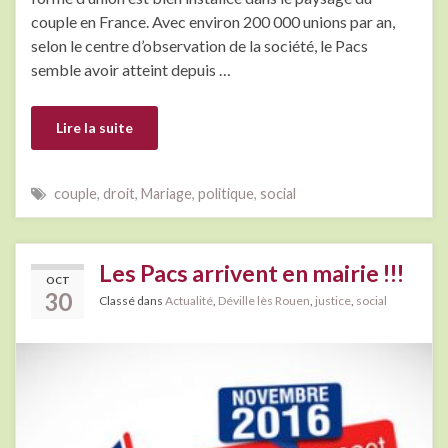
couple en France. Avec environ 200 000 unions par an,
selon le centre d’observation de la société, le Pacs
semble avoir atteint depuis …
Lire la suite
couple
,
droit
,
Mariage
,
politique
,
social
Les Pacs arrivent en mairie !!!
OCT
30
Classé dans
Actualité
,
Déville lès Rouen
,
justice
,
social