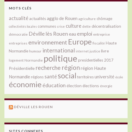
MOTS CLÉS
actualité
agglo de Rouen
actualités
chômage
agriculture
culture
décentralisation
communes
collectivités locales
crise
dette
Déville lès Rouen
emploi
eau
démocratie
entreprise
Europe
environnement
Haute
fiscalité
entreprises
international
livre
Normandie
justice
humour
internet
politique
presidentielles 2017
Normandie
logement
région
recherche
Présidentielle
région Haute
social
santé
université
Normandie
régions
territoires
école
économie
éducation
élection
élections
énergie
DÉVILLE LES ROUEN
SITES CONNEXES