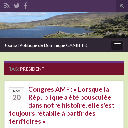
Tog
sear
Search for:
for
Journal Politique de Dominique GAMBIER
Togg
navig
TAG:
PRÉSIDENT
Congrès AMF : « Lorsque la
NOV
20
République a été bousculée
dans notre histoire, elle s’est
toujours rétablie à partir des
territoires »