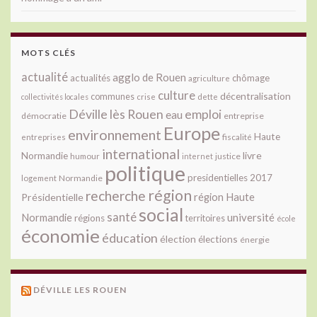
MOTS CLÉS
actualité
agglo de Rouen
actualités
chômage
agriculture
culture
décentralisation
communes
collectivités locales
crise
dette
Déville lès Rouen
emploi
eau
démocratie
entreprise
Europe
environnement
Haute
fiscalité
entreprises
international
livre
Normandie
justice
humour
internet
politique
presidentielles 2017
Normandie
logement
région
recherche
Présidentielle
région Haute
social
santé
université
Normandie
régions
territoires
école
économie
éducation
élection
élections
énergie
DÉVILLE LES ROUEN