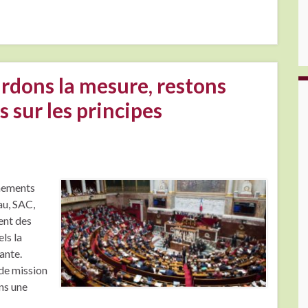
ardons la mesure, restons
s sur les principes
énements
au, SAC,
ent des
ls la
ante.
 de mission
ns une