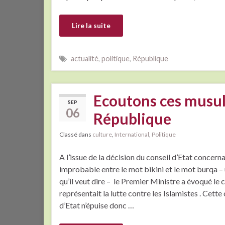
Lire la suite
actualité
,
politique
,
République
Ecoutons ces musul
SEP
06
République
Classé dans
culture
,
International
,
Politique
A l’issue de la décision du conseil d’Etat concernan
improbable entre le mot bikini et le mot burqa – 
qu’il veut dire – le Premier Ministre a évoqué le
représentait la lutte contre les Islamistes . Cet
d’Etat n’épuise donc …