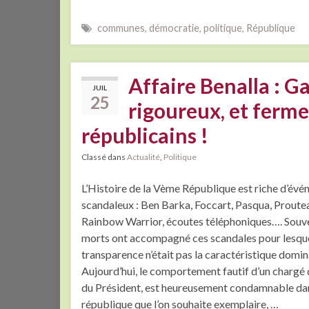
communes
,
démocratie
,
politique
,
République
Affaire Benalla : G
JUIL
25
rigoureux, et ferme
républicains !
Classé dans
Actualité
,
Politique
L’Histoire de la Vème République est riche d’év
scandaleux : Ben Barka, Foccart, Pasqua, Proute
Rainbow Warrior, écoutes téléphoniques…. Souv
morts ont accompagné ces scandales pour lesque
transparence n’était pas la caractéristique domin
Aujourd’hui, le comportement fautif d’un chargé
du Président, est heureusement condamnable da
république que l’on souhaite exemplaire, …