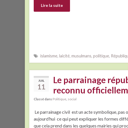
Lire la suite
islamisme
,
laicité
,
musulmans
,
politique
,
Républiq
Le parrainage républ
JUIL
11
reconnu officiellem
Classé dans
Politique
,
social
Le parrainage civil est un acte symbolique, pas o
aujourd’hui ce qui peut expliquer les formes diff
que cela prend dans les quelques mairies qui pro