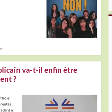
ue
icain va-t-il enfin être
ent ?
fficiel
érentes
cèdent à