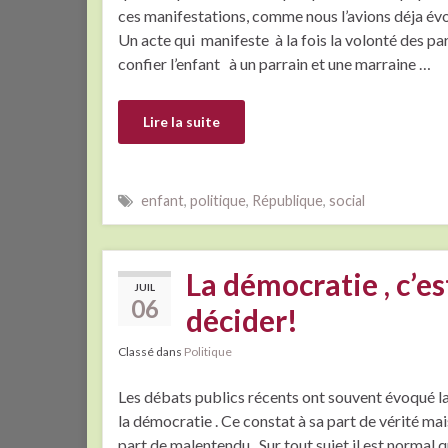
ces manifestations, comme nous l’avions déja évo
Un acte qui manifeste à la fois la volonté des pa
confier l’enfant à un parrain et une marraine …
Lire la suite
enfant
,
politique
,
République
,
social
La démocratie , c’es
JUIL
06
décider!
Classé dans
Politique
Les débats publics récents ont souvent évoqué la
la démocratie . Ce constat à sa part de vérité mai
part de malentendu . Sur tout sujet il est normal qu