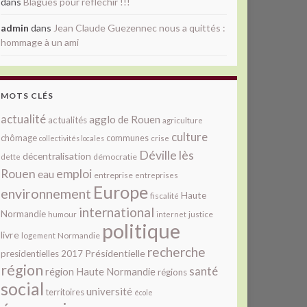
dans
Blagues pour réfléchir !!!
admin
dans
Jean Claude Guezennec nous a quittés :
hommage à un ami
MOTS CLÉS
actualité
agglo de Rouen
actualités
agriculture
culture
chômage
communes
collectivités locales
crise
Déville lès
décentralisation
démocratie
dette
Rouen
emploi
eau
entreprise
entreprises
Europe
environnement
Haute
fiscalité
international
Normandie
justice
humour
internet
politique
livre
Normandie
logement
recherche
Présidentielle
presidentielles 2017
région
santé
région Haute Normandie
régions
social
université
territoires
école