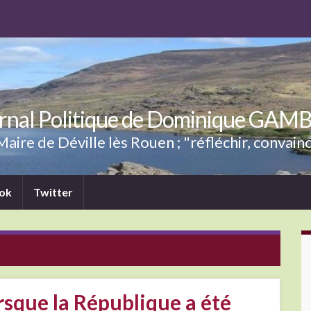
rnal Politique de Dominique GAM
aire de Déville lès Rouen ; "réfléchir, convainc
ok
Twitter
rsque la République a été