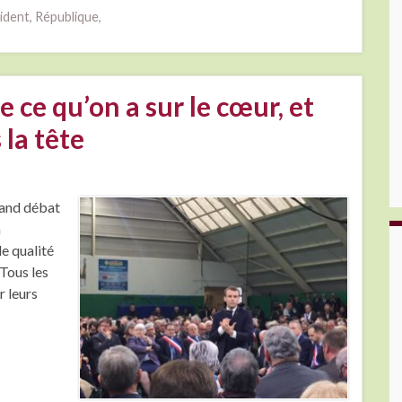
ident
,
République
,
e ce qu’on a sur le cœur, et
 la tête
rand débat
a
e qualité
 Tous les
r leurs