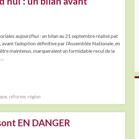
d’hui : un bilan avant
toriales aujourd’hui : un bilan au 21 septembre réalisé pat
, avant l’adoption définitive par l’Assemblée Nationale, en
nt être maintenus, marqueraient un formidable recul de la
 …
ique
,
réforme
,
région
sont EN DANGER