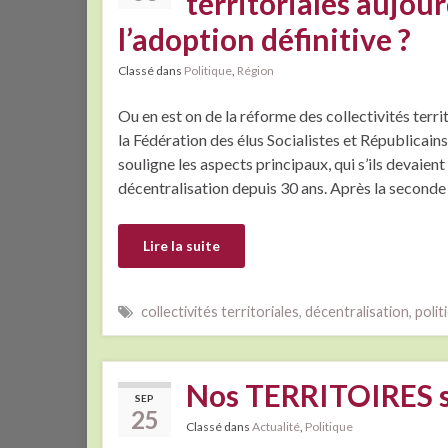
territoriales aujour
l’adoption définitive ?
Classé dans
Politique
,
Région
Ou en est on de la réforme des collectivités terri
la Fédération des élus Socialistes et Républicains
souligne les aspects principaux, qui s’ils devaie
décentralisation depuis 30 ans. Après la seconde
Lire la suite
collectivités territoriales
,
décentralisation
,
polit
Nos TERRITOIRES 
SEP
25
Classé dans
Actualité
,
Politique