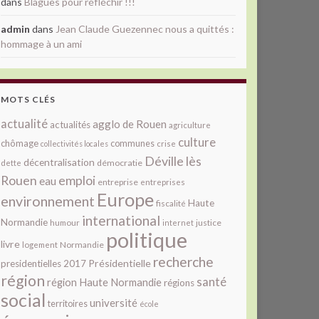
dans
Blagues pour réfléchir !!!
admin
dans
Jean Claude Guezennec nous a quittés :
hommage à un ami
MOTS CLÉS
actualité
agglo de Rouen
actualités
agriculture
culture
chômage
communes
collectivités locales
crise
Déville lès
décentralisation
démocratie
dette
Rouen
emploi
eau
entreprise
entreprises
Europe
environnement
Haute
fiscalité
international
Normandie
justice
humour
internet
politique
livre
Normandie
logement
recherche
Présidentielle
presidentielles 2017
région
santé
région Haute Normandie
régions
social
université
territoires
école