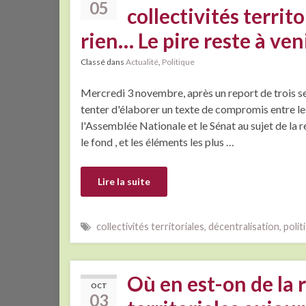
05
collectivités terri
rien… Le pire reste à ven
Classé dans
Actualité
,
Politique
Mercredi 3 novembre, après un report de trois se
tenter d'élaborer un texte de compromis entre le
l'Assemblée Nationale et le Sénat au sujet de la r
le fond , et les éléments les plus …
Lire la suite
collectivités territoriales
,
décentralisation
,
polit
Où en est-on de la 
OCT
03