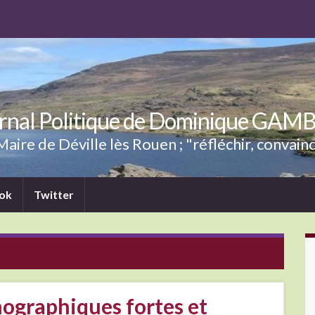
rnal Politique de Dominique GAM
aire de Déville lès Rouen ; "réfléchir, convainc
ok
Twitter
ographiques fortes et