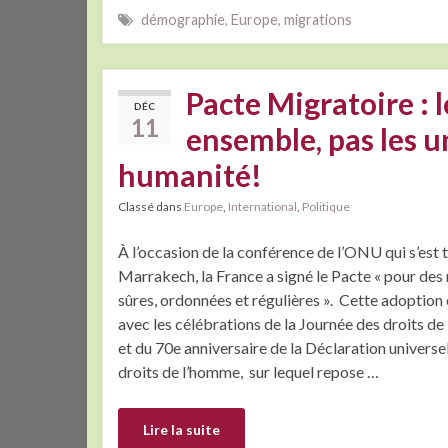
démographie
,
Europe
,
migrations
Pacte Migratoire : l
DÉC
11
ensemble, pas les u
humanité!
Classé dans
Europe
,
International
,
Politique
À l’occasion de la conférence de l’ONU qui s’est 
Marrakech, la France a signé le Pacte « pour des
sûres, ordonnées et régulières ». Cette adoption
avec les célébrations de la Journée des droits d
et du 70e anniversaire de la Déclaration universe
droits de l’homme, sur lequel repose …
Lire la suite