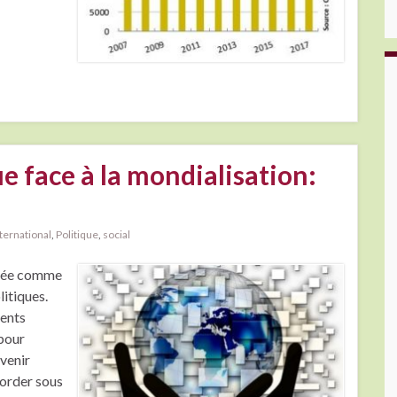
e face à la mondialisation:
ternational
,
Politique
,
social
année comme
litiques.
rents
 pour
rvenir
border sous