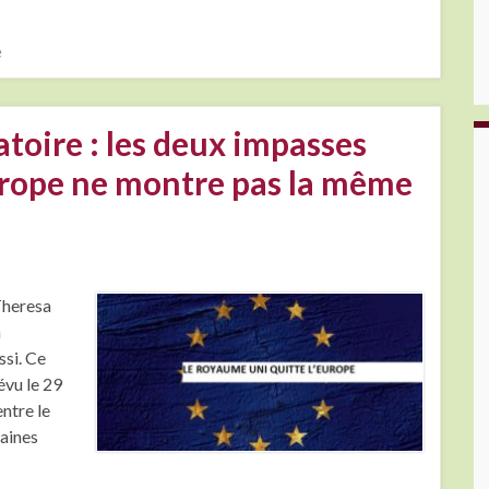
e
atoire : les deux impasses
Europe ne montre pas la même
Theresa
n
ssi. Ce
évu le 29
ntre le
aines