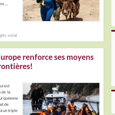
ons …
giés
,
social
’Europe renforce ses moyens
rontières!
ui est
 de la
européenne
at de
à un triple