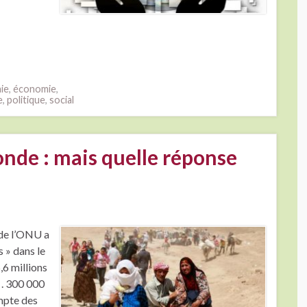
ie
,
économie
,
e
,
politique
,
social
onde : mais quelle réponse
de l’ONU a
 » dans le
,6 millions
 . 300 000
mpte des