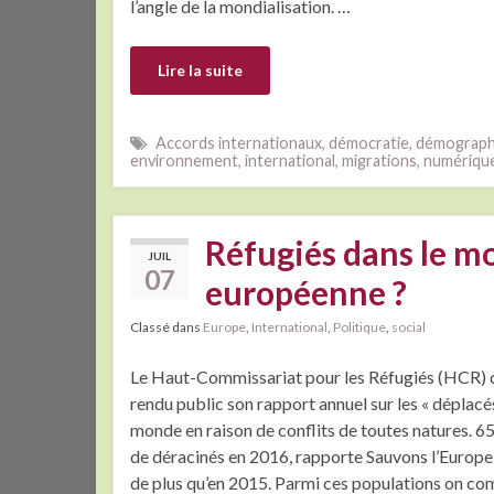
l’angle de la mondialisation. …
Lire la suite
Accords internationaux
,
démocratie
,
démograph
environnement
,
international
,
migrations
,
numériqu
Réfugiés dans le m
JUIL
07
européenne ?
Classé dans
Europe
,
International
,
Politique
,
social
Le Haut-Commissariat pour les Réfugiés (HCR) 
rendu public son rapport annuel sur les « déplacés
monde en raison de conflits de toutes natures. 65
de déracinés en 2016, rapporte Sauvons l’Europe
de plus qu’en 2015. Parmi ces populations on co