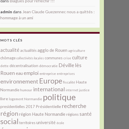
dans
Blagues pour réfléchir !!!
admin
dans
Jean Claude Guezennec nous a quittés :
hommage à un ami
MOTS CLÉS
actualité
agglo de Rouen
actualités
agriculture
culture
chômage
communes
collectivités locales
crise
Déville lès
décentralisation
démocratie
dette
Rouen
emploi
eau
entreprise
entreprises
Europe
environnement
Haute
fiscalité
international
Normandie
justice
humour
internet
politique
livre
Normandie
logement
recherche
Présidentielle
presidentielles 2017
région
santé
région Haute Normandie
régions
social
université
territoires
école