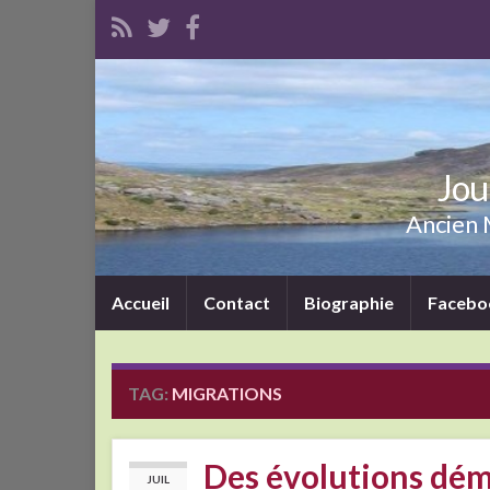
Jou
Ancien M
Accueil
Contact
Biographie
Facebo
TAG:
MIGRATIONS
Des évolutions dém
JUIL