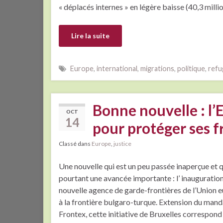
« déplacés internes » en légère baisse (40,3 milli
Lire la suite
Europe
,
international
,
migrations
,
politique
,
refu
Bonne nouvelle : l
OCT
14
pour protéger ses f
Classé dans
Europe
,
justice
Une nouvelle qui est un peu passée inaperçue et q
pourtant une avancée importante : l’ inauguration
nouvelle agence de garde-frontières de l’Union 
à la frontière bulgaro-turque. Extension du mand
Frontex, cette initiative de Bruxelles correspond 