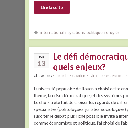
Lire la suite
international
,
migrations
,
politique
,
refugiés
Le défi démocratiqu
AVR
13
quels enjeux?
Classé dans
Economie
,
Education
,
Environnement
,
Europe
,
In
L’université populaire de Rouen a choisi cette 
thème, la crise démocratique, et des systèmes po
Le choix a été fait de croiser les regards de diffé
spécialistes (politologues, juristes, sociologues)
susciter le débat plus riche possible Invité à inte
comme économiste et politique, j’ai choisi de l’a