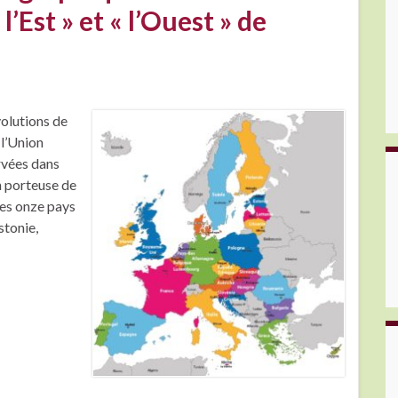
l’Est » et « l’Ouest » de
olutions de
 l’Union
rvées dans
n porteuse de
Les onze pays
stonie,