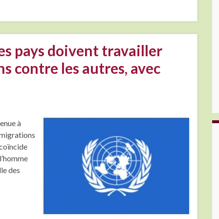
es pays doivent travailler
ns contre les autres, avec
tenue à
 migrations
 coïncide
e l’homme
lle des