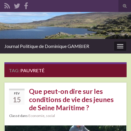
Tog
sear
Search for:
for
Journal Politique de Dominique GAMBIER
Togg
navig
TAG:
PAUVRETÉ
Que peut-on dire sur les
FÉV
15
conditions de vie des jeunes
de Seine Maritime ?
Classé dans
Economie
,
social