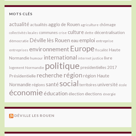
MOTS CLÉS
actualité
agglo de Rouen
actualités
chômage
agriculture
culture
décentralisation
communes
collectivités locales
crise
dette
Déville lès Rouen
emploi
eau
démocratie
entreprise
Europe
environnement
Haute
fiscalité
entreprises
international
livre
Normandie
justice
humour
internet
politique
presidentielles 2017
Normandie
logement
région
recherche
Présidentielle
région Haute
social
santé
université
Normandie
régions
territoires
école
économie
éducation
élection
élections
énergie
DÉVILLE LES ROUEN