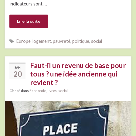
indicateurs sont …
Lire la suite
Europe
,
logement
,
pauvreté
,
politique
,
social
Faut-il un revenu de base pour
JAN
20
tous ? une idée ancienne qui
revient ?
Classé dans
Economie
,
livres
,
social