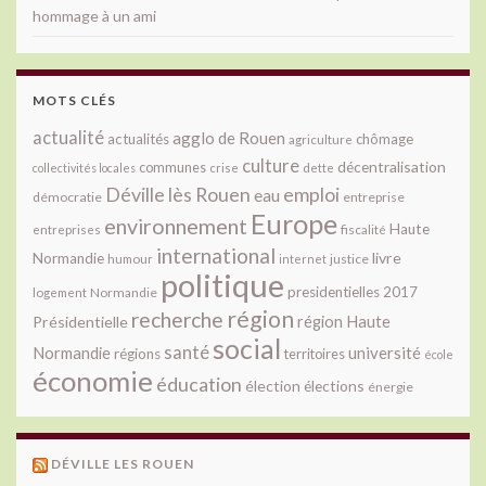
hommage à un ami
MOTS CLÉS
actualité
agglo de Rouen
actualités
chômage
agriculture
culture
décentralisation
communes
collectivités locales
crise
dette
Déville lès Rouen
emploi
eau
démocratie
entreprise
Europe
environnement
Haute
fiscalité
entreprises
international
livre
Normandie
justice
humour
internet
politique
presidentielles 2017
Normandie
logement
région
recherche
Présidentielle
région Haute
social
santé
université
Normandie
régions
territoires
école
économie
éducation
élection
élections
énergie
DÉVILLE LES ROUEN