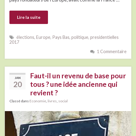
Lire la suite
élections
,
Europe
,
Pays Bas
,
politique
,
presidentielles
2017
1 Commentaire
Faut-il un revenu de base pour
JAN
20
tous ? une idée ancienne qui
revient ?
Classé dans
Economie
,
livres
,
social