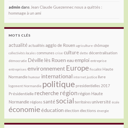
admin
dans
Jean Claude Guezennec nous a quittés :
hommage à un ami
MOTS CLÉS
actualité
agglo de Rouen
actualités
chômage
agriculture
culture
décentralisation
communes
collectivités locales
crise
dette
Déville lès Rouen
emploi
eau
démocratie
entreprise
Europe
environnement
Haute
fiscalité
entreprises
international
livre
Normandie
justice
humour
internet
politique
presidentielles 2017
Normandie
logement
région
recherche
Présidentielle
région Haute
social
santé
université
Normandie
régions
territoires
école
économie
éducation
élection
élections
énergie