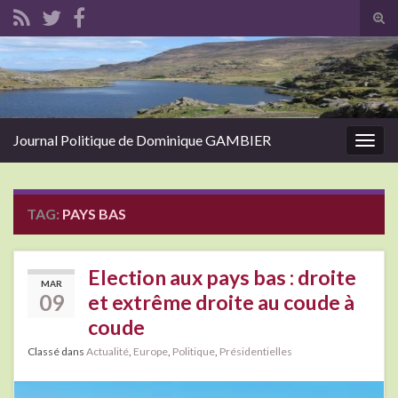
Tog
sear
Search for:
for
Journal Politique de Dominique GAMBIER
Togg
navig
TAG:
PAYS BAS
Election aux pays bas : droite
MAR
09
et extrême droite au coude à
coude
Classé dans
Actualité
,
Europe
,
Politique
,
Présidentielles