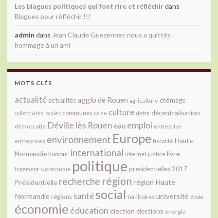
Les blagues politiques qui font rire et réfléchir
dans
Blagues pour réfléchir !!!
admin
dans
Jean Claude Guezennec nous a quittés :
hommage à un ami
MOTS CLÉS
actualité
agglo de Rouen
actualités
chômage
agriculture
culture
décentralisation
communes
collectivités locales
crise
dette
Déville lès Rouen
emploi
eau
démocratie
entreprise
Europe
environnement
Haute
fiscalité
entreprises
international
livre
Normandie
justice
humour
internet
politique
presidentielles 2017
Normandie
logement
région
recherche
Présidentielle
région Haute
social
santé
université
Normandie
régions
territoires
école
économie
éducation
élection
élections
énergie