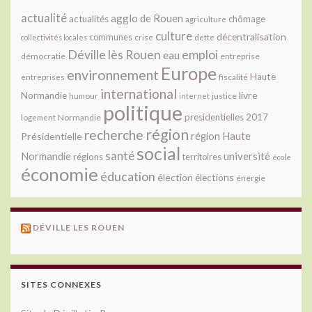
actualité
agglo de Rouen
actualités
chômage
agriculture
culture
décentralisation
communes
collectivités locales
crise
dette
Déville lès Rouen
emploi
eau
démocratie
entreprise
Europe
environnement
Haute
fiscalité
entreprises
international
livre
Normandie
justice
humour
internet
politique
presidentielles 2017
Normandie
logement
région
recherche
Présidentielle
région Haute
social
santé
université
Normandie
régions
territoires
école
économie
éducation
élection
élections
énergie
DÉVILLE LES ROUEN
SITES CONNEXES