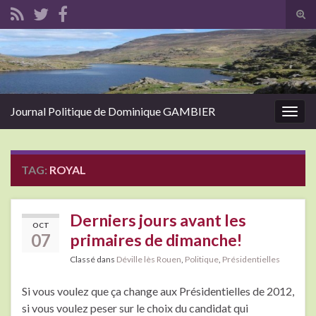
Tog
sear
Search for:
for
Journal Politique de Dominique GAMBIER
Togg
navig
TAG:
ROYAL
Derniers jours avant les
OCT
07
primaires de dimanche!
Classé dans
Déville lès Rouen
,
Politique
,
Présidentielles
Si vous voulez que ça change aux Présidentielles de 2012,
si vous voulez peser sur le choix du candidat qui