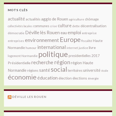
MOTS CLÉS
actualité
agglo de Rouen
actualités
chômage
agriculture
culture
décentralisation
communes
collectivités locales
crise
dette
Déville lès Rouen
emploi
eau
démocratie
entreprise
Europe
environnement
Haute
fiscalité
entreprises
international
livre
Normandie
justice
humour
internet
politique
presidentielles 2017
Normandie
logement
région
recherche
Présidentielle
région Haute
social
santé
université
Normandie
régions
territoires
école
économie
éducation
élection
élections
énergie
DÉVILLE LES ROUEN