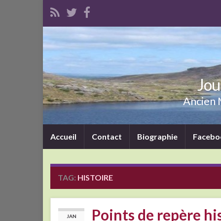
Jou
Ancien M
Accueil
Contact
Biographie
Facebo
TAG:
HISTOIRE
Points de repère hi
JAN