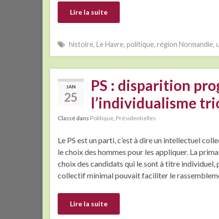
Lire la suite
histoire
,
Le Havre
,
politique
,
région Normandie
,
PS : disparition pr
JAN
25
l’individualisme tr
Classé dans
Politique
,
Présidentielles
Le PS est un parti, c’est à dire un intellectuel coll
le choix des hommes pour les appliquer. La primai
choix des candidats qui le sont à titre individuel
collectif minimal pouvait faciliter le rassemble
Lire la suite