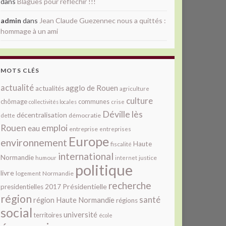
dans
Blagues pour réfléchir !!!
admin
dans
Jean Claude Guezennec nous a quittés :
hommage à un ami
MOTS CLÉS
actualité
agglo de Rouen
actualités
agriculture
culture
chômage
communes
collectivités locales
crise
Déville lès
décentralisation
démocratie
dette
Rouen
emploi
eau
entreprise
entreprises
Europe
environnement
Haute
fiscalité
international
Normandie
justice
humour
internet
politique
livre
Normandie
logement
recherche
Présidentielle
presidentielles 2017
région
santé
région Haute Normandie
régions
social
université
territoires
école