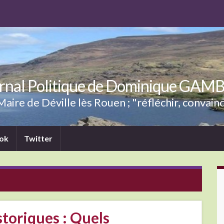
rnal Politique de Dominique GAM
aire de Déville lès Rouen ; "réfléchir, convainc
ok
Twitter
storiques : Quels