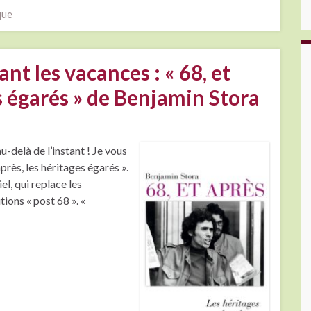
que
ant les vacances : « 68, et
es égarés » de Benjamin Stora
u-delà de l’instant ! Je vous
rès, les héritages égarés ».
el, qui replace les
ions « post 68 ». «