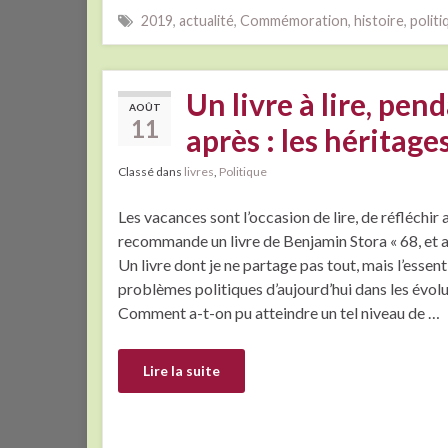
2019
,
actualité
,
Commémoration
,
histoire
,
politi
Un livre à lire, pend
AOÛT
11
après : les héritag
Classé dans
livres
,
Politique
Les vacances sont l’occasion de lire, de réfléchir a
recommande un livre de Benjamin Stora « 68, et ap
Un livre dont je ne partage pas tout, mais l’essenti
problèmes politiques d’aujourd’hui dans les évolut
Comment a-t-on pu atteindre un tel niveau de …
Lire la suite