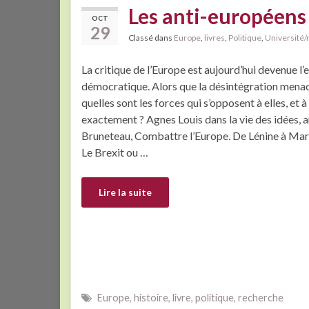
Les anti-européens 
OCT
29
Classé dans
Europe
,
livres
,
Politique
,
Université
La critique de l’Europe est aujourd’hui devenue l’
démocratique. Alors que la désintégration mena
quelles sont les forces qui s’opposent à elles, et 
exactement ? Agnes Louis dans la vie des idées, a
Bruneteau, Combattre l’Europe. De Lénine à Mar
Le Brexit ou …
Lire la suite
Europe
,
histoire
,
livre
,
politique
,
recherche