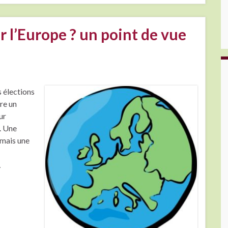
r l’Europe ? un point de vue
 élections
re un
ur
. Une
, mais une
…