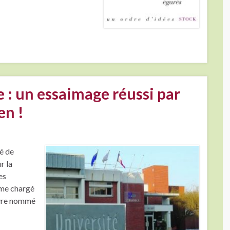
 : un essaimage réussi par
en !
té de
r la
es
omme chargé
Havre nommé