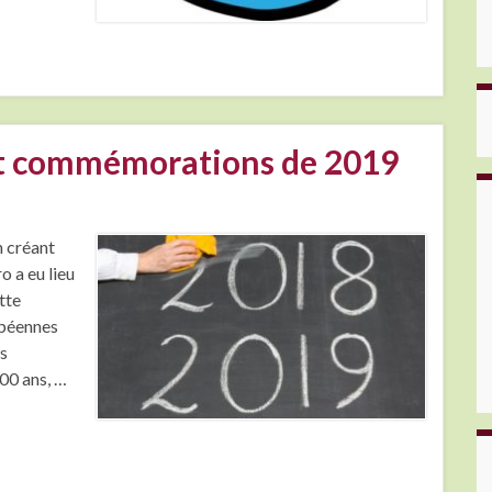
et commémorations de 2019
n créant
o a eu lieu
tte
opéennes
s
800 ans, …