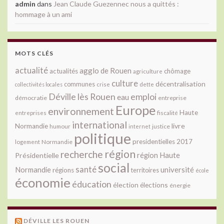
admin
dans
Jean Claude Guezennec nous a quittés :
hommage à un ami
MOTS CLÉS
actualité
agglo de Rouen
actualités
chômage
agriculture
culture
décentralisation
communes
collectivités locales
crise
dette
Déville lès Rouen
emploi
eau
démocratie
entreprise
Europe
environnement
Haute
fiscalité
entreprises
international
livre
Normandie
justice
humour
internet
politique
presidentielles 2017
Normandie
logement
région
recherche
Présidentielle
région Haute
social
santé
université
Normandie
régions
territoires
école
économie
éducation
élection
élections
énergie
DÉVILLE LES ROUEN