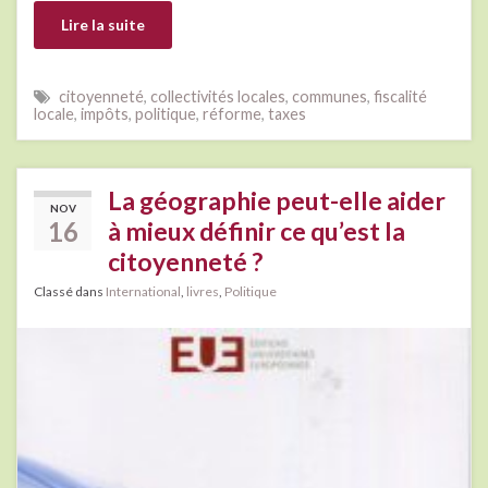
Lire la suite
citoyenneté
,
collectivités locales
,
communes
,
fiscalité
locale
,
impôts
,
politique
,
réforme
,
taxes
La géographie peut-elle aider
NOV
16
à mieux définir ce qu’est la
citoyenneté ?
Classé dans
International
,
livres
,
Politique