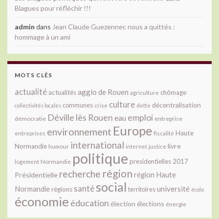
Blagues pour réfléchir !!!
admin
dans
Jean Claude Guezennec nous a quittés :
hommage à un ami
MOTS CLÉS
actualité
agglo de Rouen
actualités
chômage
agriculture
culture
décentralisation
communes
collectivités locales
crise
dette
Déville lès Rouen
emploi
eau
démocratie
entreprise
Europe
environnement
Haute
fiscalité
entreprises
international
livre
Normandie
justice
humour
internet
politique
presidentielles 2017
Normandie
logement
région
recherche
Présidentielle
région Haute
social
santé
université
Normandie
régions
territoires
école
économie
éducation
élection
élections
énergie