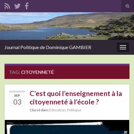
Tog
sear
Search for:
for
Journal Politique de Dominique GAMBIER
Togg
navig
TAG:
CITOYENNETÉ
C’est quoi l’enseignement à la
SEP
03
citoyenneté à l’école ?
Classé dans
Education
,
Politique