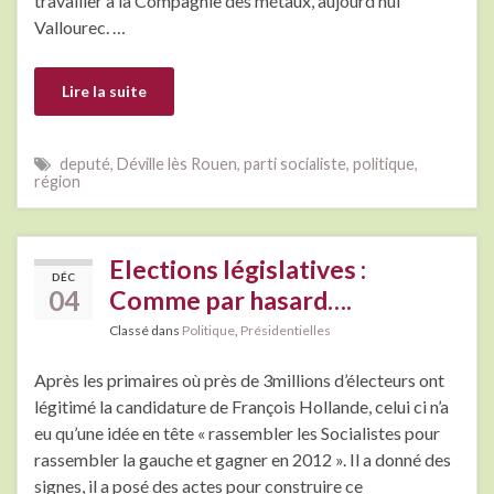
travailler à la Compagnie des métaux, aujourd’hui
Vallourec. …
Lire la suite
deputé
,
Déville lès Rouen
,
parti socialiste
,
politique
,
région
Elections législatives :
DÉC
04
Comme par hasard….
Classé dans
Politique
,
Présidentielles
Après les primaires où près de 3millions d’électeurs ont
légitimé la candidature de François Hollande, celui ci n’a
eu qu’une idée en tête « rassembler les Socialistes pour
rassembler la gauche et gagner en 2012 ». Il a donné des
signes, il a posé des actes pour construire ce