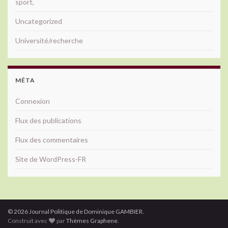
sport,
Uncategorized
Université/recherche
MÉTA
Connexion
Flux des publications
Flux des commentaires
Site de WordPress-FR
© 2026 Journal Politique de Dominique GAMBIER.
Construit avec
par
Thèmes Graphene
.