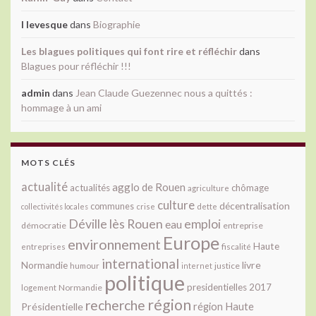
l levesque
dans
Biographie
Les blagues politiques qui font rire et réfléchir
dans
Blagues pour réfléchir !!!
admin
dans
Jean Claude Guezennec nous a quittés :
hommage à un ami
MOTS CLÉS
actualité
agglo de Rouen
actualités
chômage
agriculture
culture
décentralisation
communes
collectivités locales
crise
dette
Déville lès Rouen
emploi
eau
démocratie
entreprise
Europe
environnement
Haute
fiscalité
entreprises
international
livre
Normandie
justice
humour
internet
politique
presidentielles 2017
Normandie
logement
région
recherche
Présidentielle
région Haute