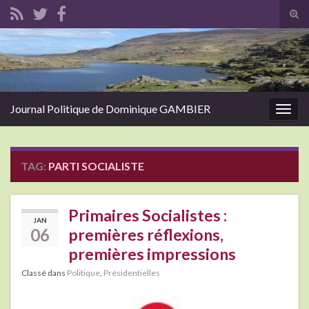
Tog
sear
Search for:
for
Journal Politique de Dominique GAMBIER
Togg
navig
TAG:
PARTI SOCIALISTE
Primaires Socialistes :
JAN
06
premières réflexions,
premières impressions
Classé dans
Politique
,
Présidentielles