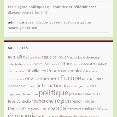
Les blagues politiques qui font rire et réfléchir
dans
Blagues pour réfléchir !!!
admin
dans
Jean Claude Guezennec nous a quittés :
hommage à un ami
MOTS CLÉS
actualité
agglo de Rouen
actualités
chômage
agriculture
culture
décentralisation
communes
collectivités locales
crise
dette
Déville lès Rouen
emploi
eau
démocratie
entreprise
Europe
environnement
Haute
fiscalité
entreprises
international
livre
Normandie
justice
humour
internet
politique
presidentielles 2017
Normandie
logement
région
recherche
Présidentielle
région Haute
social
santé
université
Normandie
régions
territoires
école
économie
éducation
élection
élections
énergie