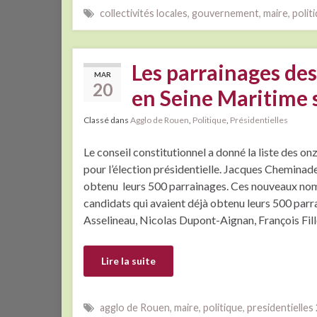
collectivités locales
,
gouvernement
,
maire
,
polit
Les parrainages des
MAR
20
en Seine Maritime 
Classé dans
Agglo de Rouen
,
Politique
,
Présidentielles
Le conseil constitutionnel a donné la liste des on
pour l’élection présidentielle. Jacques Cheminade
obtenu leurs 500 parrainages. Ces nouveaux noms
candidats qui avaient déjà obtenu leurs 500 parr
Asselineau, Nicolas Dupont-Aignan, François Fil
Lire la suite
agglo de Rouen
,
maire
,
politique
,
presidentielles