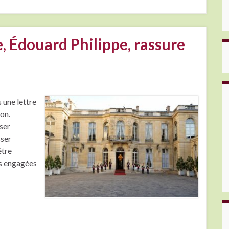
, Édouard Philippe, rassure
 une lettre
on.
ser
sser
être
es engagées