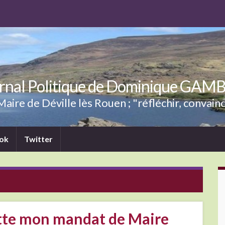
rnal Politique de Dominique GAM
aire de Déville lès Rouen ; "réfléchir, convainc
ok
Twitter
uitte mon mandat de Maire