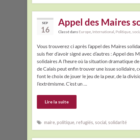
Appel des Maires so
SEP
16
Classé dans
Europe
,
International
,
Politique
,
soci
Vous trouverez ci après l’appel des Maires solida
suis fier d’avoir signé avec d’autres : Appel des 
solidaires A l’heure où la situation dramatique de 
de Calais peut enfin trouver une issue solidaire, c
font le choix de jouer le jeu de la peur, de la divisi
l’extrémisme. C’est un …
Lire la suite
maire
,
politique
,
refugiés
,
social
,
solidarité