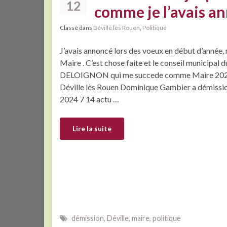
12
comme je l’avais a
Classé dans
Déville lès Rouen
,
Politique
J’avais annoncé lors des voeux en début d’année,
Maire . C’est chose faite et le conseil municipal du
DELOIGNON qui me succede comme Maire 2024
Déville lès Rouen Dominique Gambier a démissi
2024 7 14 actu …
Lire la suite
démission
,
Déville
,
maire
,
politique