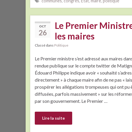
communes
,
congrès
,
État
,
maire
,
politique
Le Premier Ministre
OCT
26
les maires
Classé dans
Politique
Le Premier ministre s’est adressé aux maires dans
rendue publique sur le compte twitter de Matign
Édouard Philippe indique avoir « souhaité s’adres
directement » à chaque maire afin de ne pas « lai
prospérer les allégations trompeuses qui ont pu 
diffusées, parfois massivement » sur les réform
par son gouvernement. Le Premier …
Lire la suite