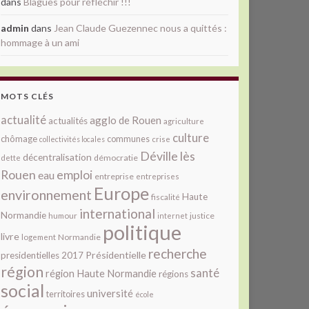
dans
Blagues pour réfléchir !!!
admin
dans
Jean Claude Guezennec nous a quittés :
hommage à un ami
MOTS CLÉS
actualité
agglo de Rouen
actualités
agriculture
culture
chômage
communes
collectivités locales
crise
Déville lès
décentralisation
démocratie
dette
Rouen
emploi
eau
entreprise
entreprises
Europe
environnement
Haute
fiscalité
international
Normandie
justice
humour
internet
politique
livre
Normandie
logement
recherche
Présidentielle
presidentielles 2017
région
santé
région Haute Normandie
régions
social
université
territoires
école