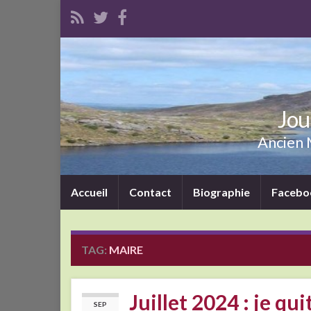
Jou
Ancien M
Accueil
Contact
Biographie
Facebo
TAG:
MAIRE
Juillet 2024 : je q
SEP