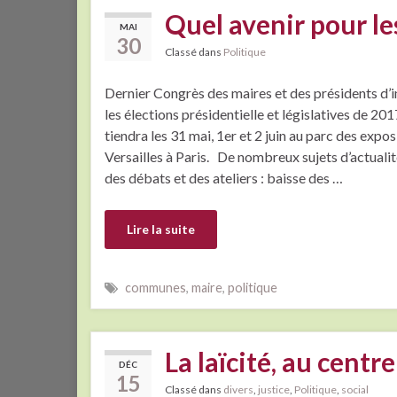
Quel avenir pour l
MAI
30
Classé dans
Politique
Dernier Congrès des maires et des présidents d
les élections présidentielle et législatives de 201
tiendra les 31 mai, 1er et 2 juin au parc des expos
Versailles à Paris. De nombreux sujets d’actuali
des débats et des ateliers : baisse des …
Lire la suite
communes
,
maire
,
politique
La laïcité, au cent
DÉC
15
Classé dans
divers
,
justice
,
Politique
,
social