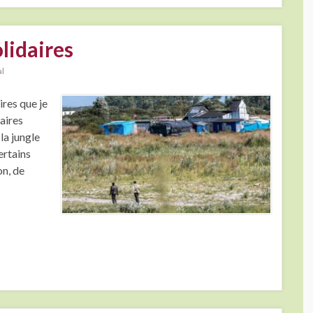
lidaires
al
ires que je
Maires
la jungle
ertains
on, de