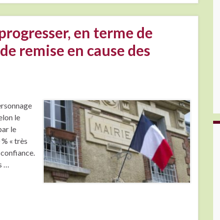
 progresser, en terme de
 de remise en cause des
personnage
elon le
ar le
 % « très
e confiance.
s …