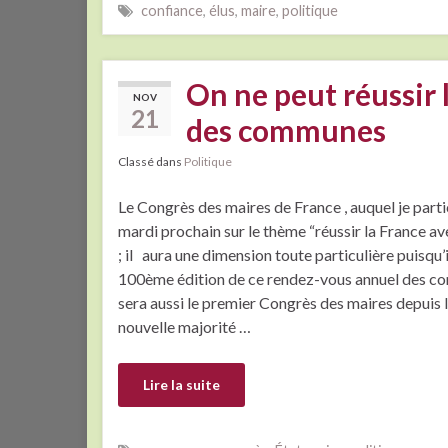
confiance
,
élus
,
maire
,
politique
On ne peut réussir l
NOV
21
des communes
Classé dans
Politique
Le Congrès des maires de France , auquel je partic
mardi prochain sur le thème “réussir la France 
; il aura une dimension toute particulière puisqu’il
100ème édition de ce rendez-vous annuel des c
sera aussi le premier Congrès des maires depuis l’
nouvelle majorité …
Lire la suite