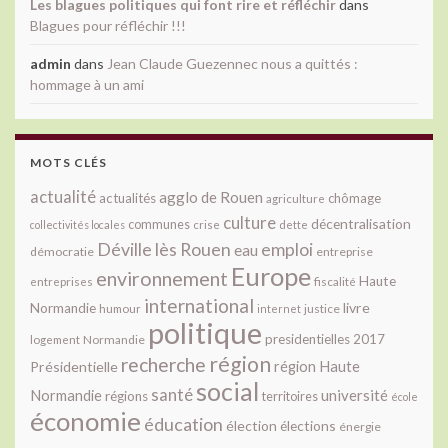
Les blagues politiques qui font rire et réfléchir
dans
Blagues pour réfléchir !!!
admin
dans
Jean Claude Guezennec nous a quittés :
hommage à un ami
MOTS CLÉS
actualité
agglo de Rouen
actualités
chômage
agriculture
culture
décentralisation
communes
collectivités locales
crise
dette
Déville lès Rouen
emploi
eau
démocratie
entreprise
Europe
environnement
Haute
fiscalité
entreprises
international
livre
Normandie
justice
humour
internet
politique
presidentielles 2017
Normandie
logement
région
recherche
Présidentielle
région Haute
social
santé
université
Normandie
régions
territoires
école
économie
éducation
élection
élections
énergie