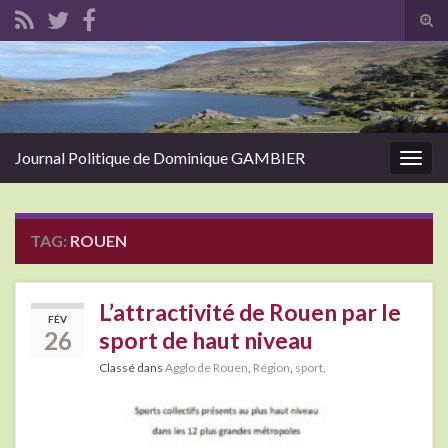
Tog
sear
Search for:
for
Journal Politique de Dominique GAMBIER
Togg
navig
TAG:
ROUEN
L’attractivité de Rouen par le
FÉV
26
sport de haut niveau
Classé dans
Agglo de Rouen
,
Région
,
sport,