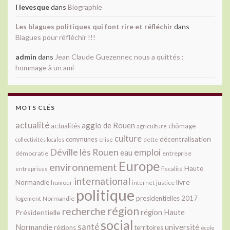
l levesque
dans
Biographie
Les blagues politiques qui font rire et réfléchir
dans
Blagues pour réfléchir !!!
admin
dans
Jean Claude Guezennec nous a quittés :
hommage à un ami
MOTS CLÉS
actualité
agglo de Rouen
actualités
chômage
agriculture
culture
décentralisation
communes
collectivités locales
crise
dette
Déville lès Rouen
emploi
eau
démocratie
entreprise
Europe
environnement
Haute
fiscalité
entreprises
international
livre
Normandie
justice
humour
internet
politique
presidentielles 2017
Normandie
logement
région
recherche
Présidentielle
région Haute
social
santé
université
Normandie
régions
territoires
école