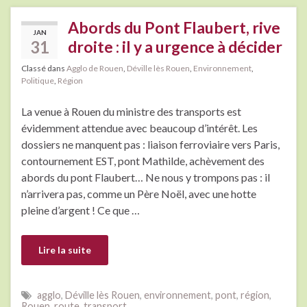
Abords du Pont Flaubert, rive
JAN
31
droite : il y a urgence à décider
Classé dans
Agglo de Rouen
,
Déville lès Rouen
,
Environnement
,
Politique
,
Région
La venue à Rouen du ministre des transports est
évidemment attendue avec beaucoup d’intérêt. Les
dossiers ne manquent pas : liaison ferroviaire vers Paris,
contournement EST, pont Mathilde, achèvement des
abords du pont Flaubert… Ne nous y trompons pas : il
n’arrivera pas, comme un Père Noël, avec une hotte
pleine d’argent ! Ce que …
Lire la suite
agglo
,
Déville lès Rouen
,
environnement
,
pont
,
région
,
Rouen
,
route
,
transport